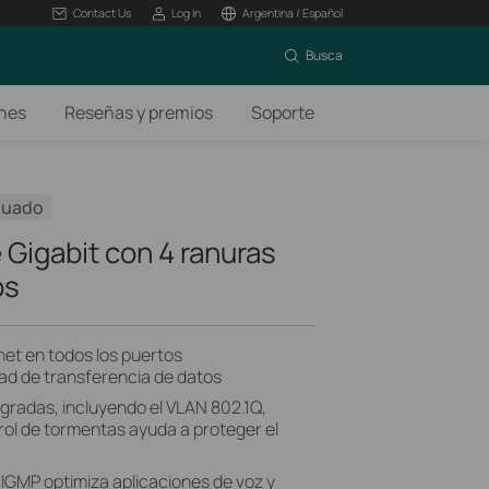
Contact Us
Log In
Argentina / Español
Busca
ones
Reseñas y premios
Soporte
nuado
 Gigabit con 4 ranuras
os
net en todos los puertos
ad de transferencia de datos
gradas, incluyendo el VLAN 802.1Q,
rol de tormentas ayuda a proteger el
IGMP optimiza aplicaciones de voz y