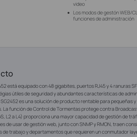
video
Los modos de gestón WEB/CL
funciones de administración
ucto
2 está equipado con 48 gigabites, puertos RJ45 y 4 ranuras SFP.
égias útiles de seguridad y abundantes características de admini
L-SG2452 es una solución de producto rentable para pequeñas 
s. La función de Control de Tormentas protege contra Broadcast
oS, L2 a L4) proporciona una mayor capacidad de gestión de trá
iles de usar de gestión web, junto con SNMP y RMON, traen cons
s de trabajo y departamentos que requieren un conmutador layer