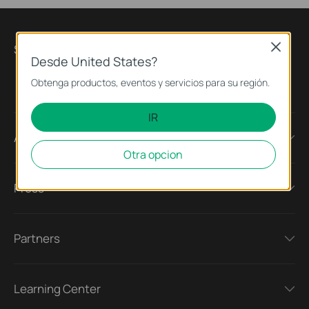
Síguenos
Close
Desde United States?
Obtenga productos, eventos y servicios para su región.
IR
About
Otra opcion
Press
Partners
Learning Center