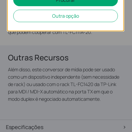
conjunto com o TL-FC111A-20 deve enviar dados em um
comprimento de onda de 1310nm e receber dados em
Outra opção
um comprimento de onda de 1550nm. TP-Link outro
conversor de mídia TL-FC111B-20 é um dos produtos
que podem cooperar com TL-FC111A-20.
Outras Recursos
Além disso, este conversor de mídia pode ser usado
como um dispositivo independente (sem necessidade
de rack) ou usado com o rack TL-FC1420 da TP-Link
para MDI / MDI-X automático na porta TX em que o
modo duplex é negociado automaticamente.
Especificações