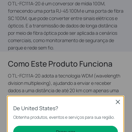
O TL-FC111A-20 é um conversor de mídia 100M,
fornecendo uma porta RJ-45 100M e uma porta de fibra
SC 100M, que pode converter entre sinais elétricos e
ópticos. E a transmissão de dados de longa distância
por meio de fibra óptica pode ser aplicada a cenários
comerciais, como monitoramento de segurança de
parque e rede sem fio.
Como Este Produto Funciona
O TL-FC111A-20 adota a tecnologia WDM (wavelength
division multiplexing), ajudando a enviar e receber
dados a uma distância de até 20 km com apenas uma
fibra monomodo, o que economiza metade do custo de
Close
implantação do cabo para os clientes. TL-FC111A-20
De United States?
transmite dados em comprimento de onda de 1550nm e
Obtenha produtos, eventos e serviços para sua região.
recebe dados em comprimento de onda de 1310nm em
fibra óptica. Portanto, o dispositivo terminal usado em
Procurar