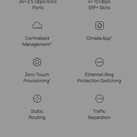
24× 2.5 Gbps
RJ45
4× 10 Gbps
Ports
SFP+ Slots
Centralized
Omada
App
†
Management
†
Zero-Touch
Ethernet Ring
Provisioning
Protection Switching
†
Static
Traffic
Routing
Separation