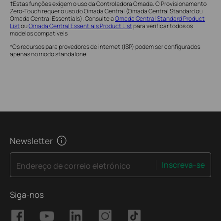
†Estas funções exigem o uso da Controladora Omada. O Provisionamento
Zero-Touch requer o uso do Omada Central (Omada Central Standard ou
Omada Central Essentials). Consulte a
Omada Central Standard Product
List
ou
Omada Central Essentials Product List
para verificar todos os
modelos compatíveis
*Os recursos para provedores de internet (ISP) podem ser configurados
apenas no modo standalone
Newsletter
Inscreva-se
Endereço de correio eletrónico
Siga-nos