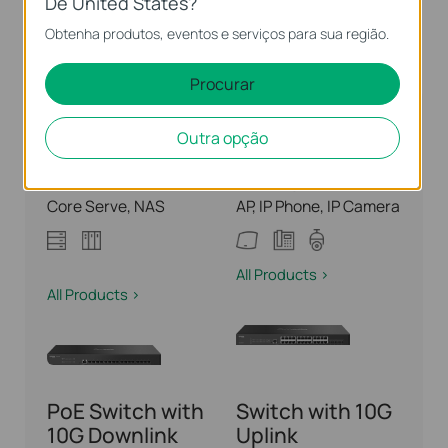
De United States?
Obtenha produtos, eventos e serviços para sua região.
Learn More >
Procurar
Switch
Outra opção
Full 10G Fiber
PoE Switch with
Switch
10G Uplink
Core Serve, NAS
AP, IP Phone, IP Camera
All Products >
All Products >
PoE Switch with
Switch with 10G
10G Downlink
Uplink