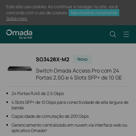
Este site usa cookies. Ao continuar a navegar no site, você
concorda com o uso de cookies.
Não mostrar novamente
Saiba mais
.
SG3428X-M2
Novo
Switch Omada Access Pro com 24
Portas 2,5G e 4 Slots SFP+ de 10 GE
24 Portas RJ45 de 2,5 Gbps
4 Slots SFP+ de 10 Gbps para conectividade de alta largura de
banda
Capacidade de comutação de 200 Gbps
Gerenciamento centralizado em nuvem via interface web ou
aplicativo Omada†