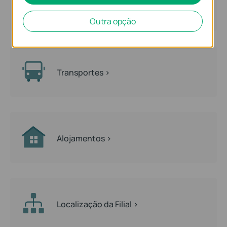
Empresarial >
Outra opção
Transportes >
Alojamentos >
Localização da Filial >