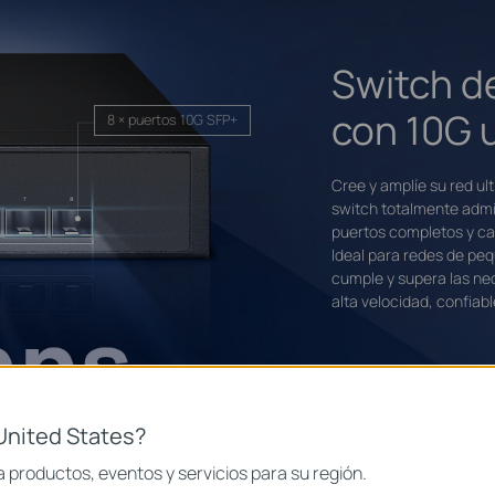
Switch d
con 10G u
8 × puertos 10G SFP+
Cree y amplíe su red ul
switch totalmente admin
puertos completos y c
Ideal para redes de p
cumple y supera las ne
alta velocidad, confiab
United States?
 productos, eventos y servicios para su región.