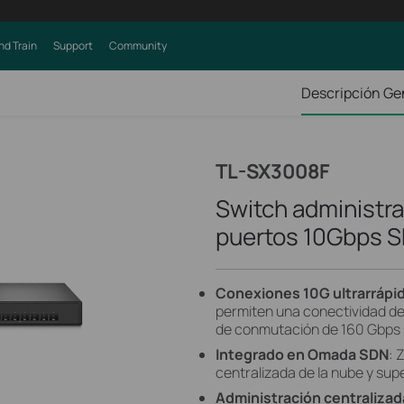
nd Train
Support
Community
Descripción Ge
TL-SX3008F
Switch administra
puertos 10Gbps S
Conexiones 10G ultrarrápi
permiten una conectividad d
de conmutación de 160 Gbps 
Integrado en Omada SDN
: 
centralizada de la nube y supe
Administración centralizad