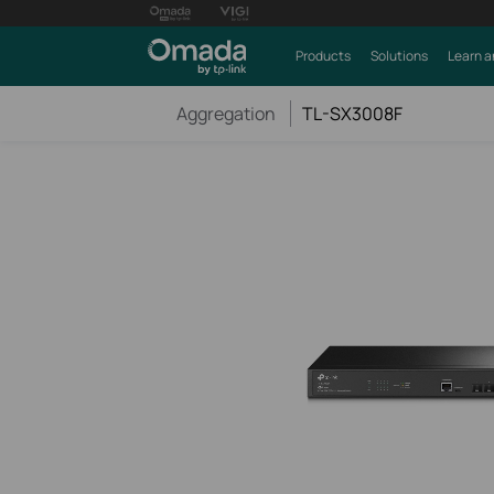
Products
Solutions
Learn a
Aggregation
TL-SX3008F