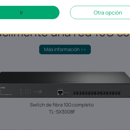
Ir
Otra opción
ácilmente una red 10G c
Más información >>
Switch de fibra 10G completo
TL-SX3008F