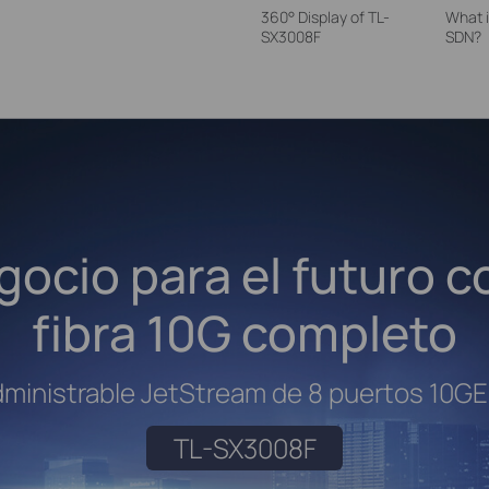
360° Display of TL-
What 
SX3008F
SDN?
ocio para el futuro c
fibra 10G completo
ministrable JetStream de 8 puertos 10G
TL-SX3008F