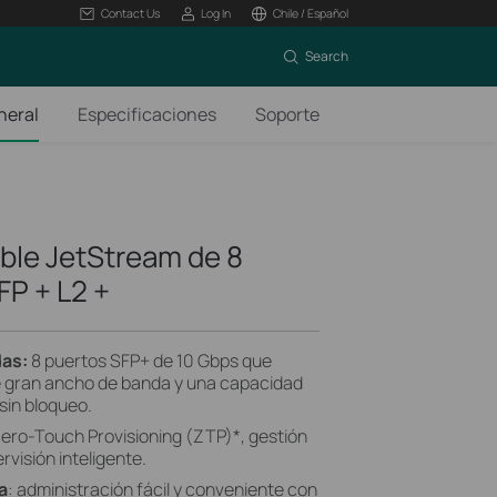
Contact Us
Log In
Chile / Español
Search
neral
Especificaciones
Soporte
ble JetStream de 8
FP + L2 +
das:
8 puertos SFP+ de 10 Gbps que
e gran ancho de banda y una capacidad
sin bloqueo.
Zero-Touch Provisioning (ZTP)
*
, gestión
rvisión inteligente.
a
: administración fácil y conveniente con