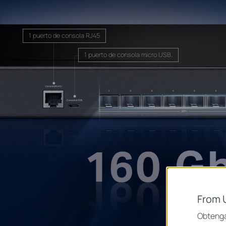
1 puerto de consola RJ45
1 puerto de consola micro USB.
From 
Obtenga