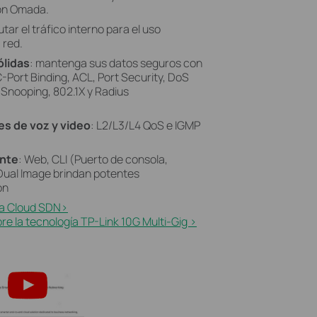
ión Omada.
utar el tráfico interno para el uso
 red.
ólidas
: mantenga sus datos seguros con
-Port Binding, ACL, Port Security, DoS
Snooping, 802.1X y Radius
es de voz y video
: L2/L3/L4 QoS e IGMP
ente
: Web, CLI (Puerto de consola,
Dual Image brindan potentes
ón
a Cloud SDN>​
e la tecnología TP-Link 10G Multi-Gig >