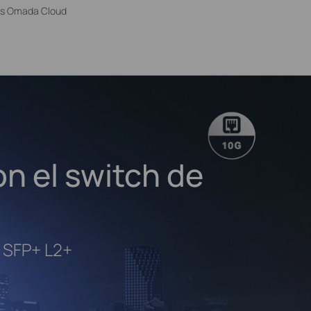
is Omada Cloud
on el switch de
E SFP+ L2+