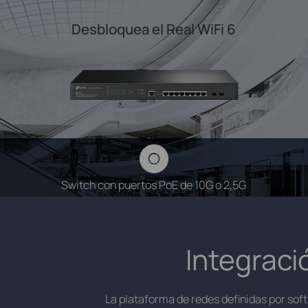
Desbloquea el Real WiFi 6
Switch con puertos PoE de 10G o 2,5G
Integrac
La plataforma de redes definidas por sof