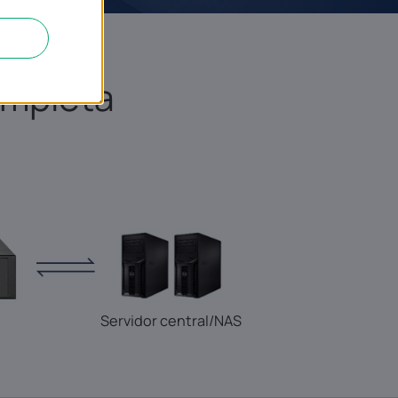
ompleta
Servidor central/NAS