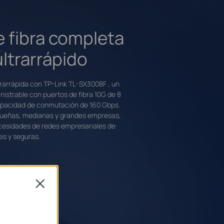
e fibra completa
ltrarrápido
trarrápida con TP-Link
TL-SX3008F
, un
istrable con puertos de fibra 10G de 8
apacidad de conmutación de 160 Gbps.
equeñas, medianas y grandes empresas,
cesidades de redes empresariales de
les y seguras.
Close