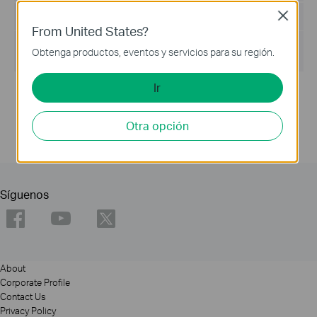
Close
Tamaño del Archivo :
72.45 MB
From United States?
Sistema de Operación :
Obtenga productos, eventos y servicios para su región.
Win2000/XP/2003/Vista/7/8/8.1/10/11
Ir
Note:
Fixed related bugs.
Otra opción
Síguenos
About
Corporate Profile
Contact Us
Privacy Policy