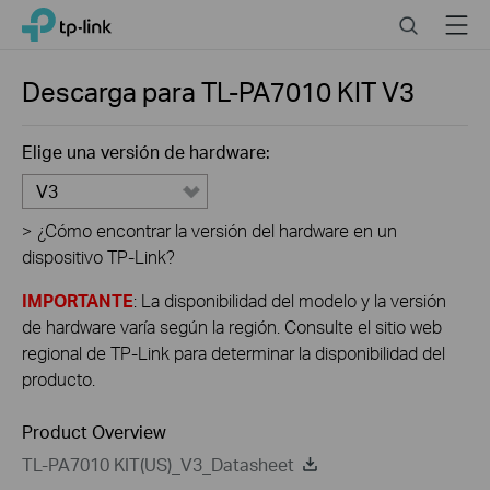
Click
Search
Menu
TP-Link, Reliably Smart
to
skip
the
Descarga para
TL-PA7010 KIT
V3
navigation
bar
Elige una versión de hardware:
V3
>
¿Cómo encontrar la versión del hardware en un
dispositivo TP-Link?
IMPORTANTE
: La disponibilidad del modelo y la versión
de hardware varía según la región. Consulte el sitio web
regional de TP-Link para determinar la disponibilidad del
producto.
Product Overview
TL-PA7010 KIT(US)_V3_Datasheet