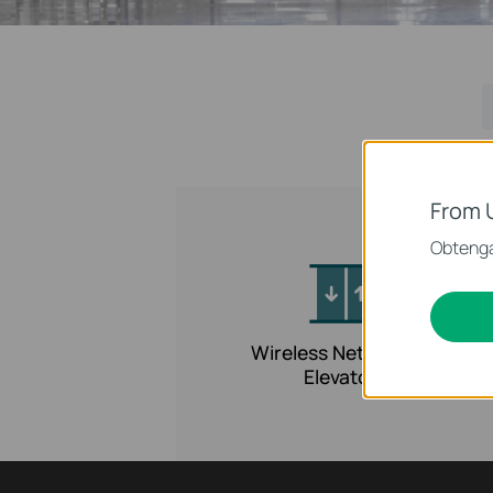
From 
Obtenga
Wireless Network for
Elevators