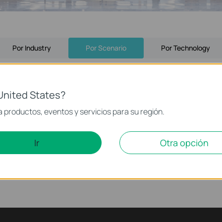
Por Industry
Por Scenario
Por Technology
United States?
 productos, eventos y servicios para su región.
Ir
Otra opción
Outdoor Wi-Fi
Switches for Business
WiFi