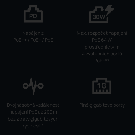
Napájen z
Max. rozpočet napájení
PoE++ / PoE+ / PoE
PoE 64 W
prostřednictvím
4 výstupních portů
PoE+
**
Dvojnásobná vzdálenost
Plně gigabitové porty
napájení PoE až 200 m
bez ztráty gigabitových
rychlostí
*