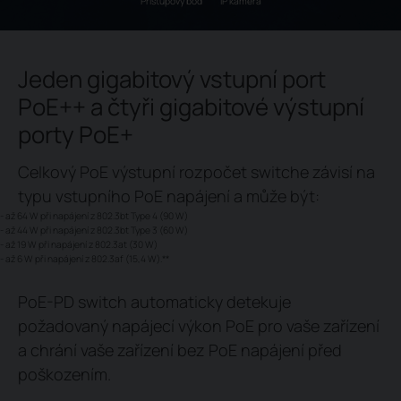
Přístupový bod
IP kamera
Jeden gigabitový vstupní port
PoE++ a čtyři gigabitové výstupní
porty PoE+
Celkový PoE výstupní rozpočet switche závisí na
typu vstupního PoE napájení a může být:
- až 64 W při napájení z 802.3bt Type 4 (90 W)
- až 44 W při napájení z 802.3bt Type 3 (60 W)
- až 19 W při napájení z 802.3at (30 W)
- až 6 W při napájení z 802.3af (15,4 W).
**
PoE-PD switch automaticky detekuje
požadovaný napájecí výkon PoE pro vaše zařízení
a chrání vaše zařízení bez PoE napájení před
poškozením.