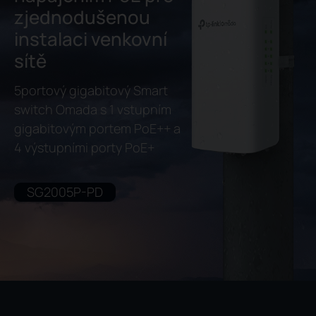
zjednodušenou
instalaci venkovní
sítě
5portový gigabitový Smart
switch Omada s 1 vstupním
gigabitovým portem PoE++ a
4 výstupními porty PoE+
SG2005P-PD