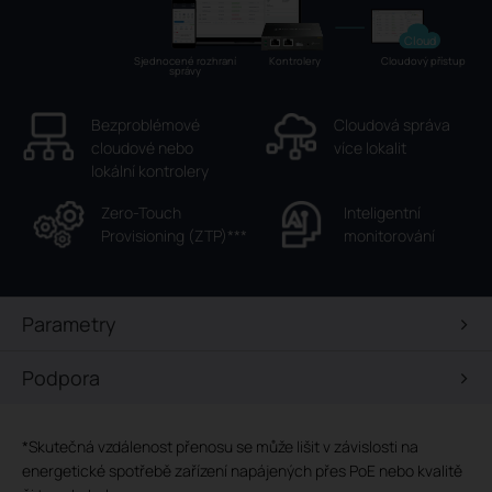
Cloud
Sjednocené rozhraní
Kontrolery
Cloudový přístup
správy
Bezproblémové
Cloudová správa
cloudové nebo
více lokalit
lokální kontrolery
Zero-Touch
Inteligentní
Provisioning (ZTP)
***
monitorování
Parametry
Podpora
*
Skutečná vzdálenost přenosu se může lišit v závislosti na
energetické spotřebě zařízení napájených přes PoE nebo kvalitě