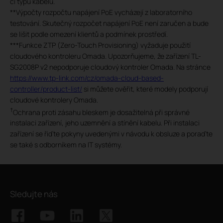
či typu kabelu.
**
Výpočty rozpočtu napájení PoE vycházejí z laboratorního
testování. Skutečný rozpočet napájení PoE není zaručen a bude
se lišit podle omezení klientů a podmínek prostředí.
***
Funkce ZTP (Zero-Touch Provisioning) vyžaduje použití
cloudového kontroleru Omada. Upozorňujeme, že zařízení TL-
SG2008P v2 nepodporuje cloudový kontroler Omada. Na stránce
https://www.tp-link.com/cz/omada-cloud-based-
controller/product-list/
si můžete ověřit, které modely podporují
cloudové kontrolery Omada.
†
Ochrana proti zásahu bleskem je dosažitelná při správné
instalaci zařízení, jeho uzemnění a stínění kabelu. Při instalaci
zařízení se řiďte pokyny uvedenými v návodu k obsluze a poraďte
se také s odborníkem na IT systémy.
Sledujte nás