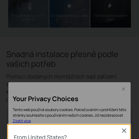
Provozní teplota −40 °C
UV záření odolné pouzdro
Ochrana před bleskem
až 60 °C
4 kV
†
Snadná instalace přesně podle
vašich potřeb
Pomocí dodaných montážních sad zařízení
snadno připevníte na stěnu nebo na stožár.
Close
Kompaktní provedení umožňuje umístit switch
Your Privacy Choices
například do venkovní rozvodné skříně.
Tento web používá soubory cookies. Pokračováním v prohlížení této
stránky souhlasíte s používáním našich cookies.
Již nezobrazovat
Zjistit více
.
Close
Základní cookies
From United States?