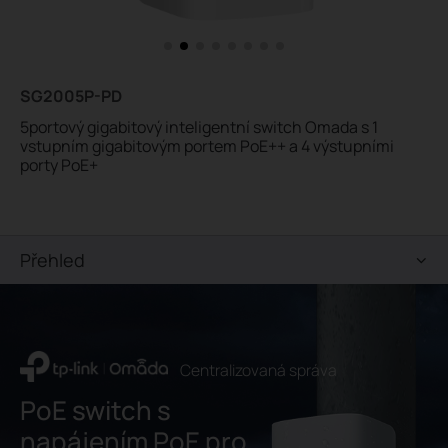
SG2005P-PD
5portový gigabitový inteligentní switch Omada s 1
vstupním gigabitovým portem PoE++ a 4 výstupními
porty PoE+
Přehled
Centralizovaná správa
PoE switch s
napájením PoE pro