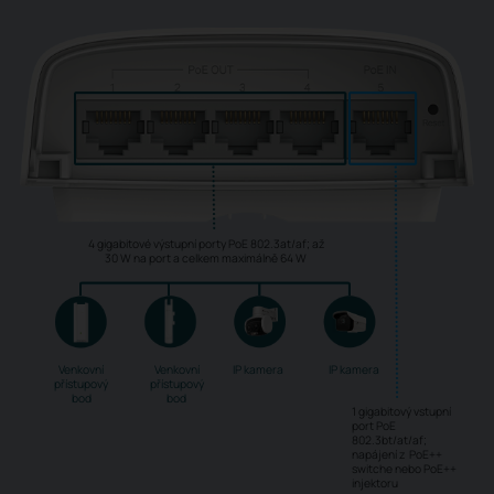
4 gigabitové výstupní porty PoE 802.3at/af; až
30 W na port a celkem maximálně 64 W
Venkovní
Venkovní
IP kamera
IP kamera
přístupový
přístupový
bod
bod
1 gigabitový vstupní
port PoE
802.3bt/at/af;
napájení z PoE++
switche nebo PoE++
injektoru