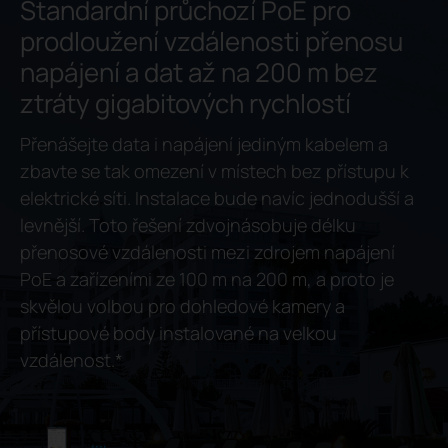
Standardní průchozí PoE pro
prodloužení vzdálenosti přenosu
napájení a dat až na 200 m bez
ztráty gigabitových rychlostí
Přenášejte data i napájení jediným kabelem a
zbavte se tak omezení v místech bez přístupu k
elektrické síti. Instalace bude navíc jednodušší a
levnější. Toto řešení zdvojnásobuje délku
přenosové vzdálenosti mezi zdrojem napájení
PoE a zařízeními ze 100 m na 200 m, a proto je
skvělou volbou pro dohledové kamery a
přístupové body instalované na velkou
vzdálenost.
*