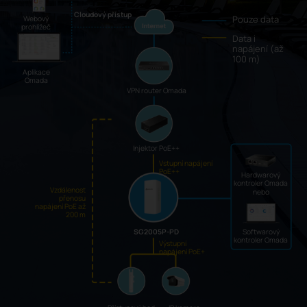
Cloudový přístup
Pouze data
Webový
prohlížeč
Data i
napájení (až
100 m)
Aplikace
Omada
VPN router Omada
Injektor PoE++
Vstupní napájení
PoE++
Hardwarový
kontroler Omada
Vzdálenost
nebo
přenosu
napájení PoE až
200 m
SG2005P-PD
Softwarový
kontroler Omada
Výstupní
napájení PoE+