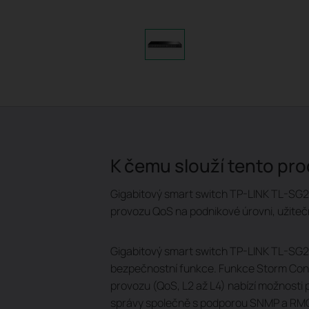
K čemu slouží tento pr
Gigabitový smart switch TP-LINK TL-SG245
provozu QoS na podnikové úrovni, užiteč
Gigabitový smart switch TP-LINK TL-SG24
bezpečnostní funkce. Funkce Storm Cont
provozu (QoS, L2 až L4) nabízí možnosti p
správy společně s podporou SNMP a RMON 