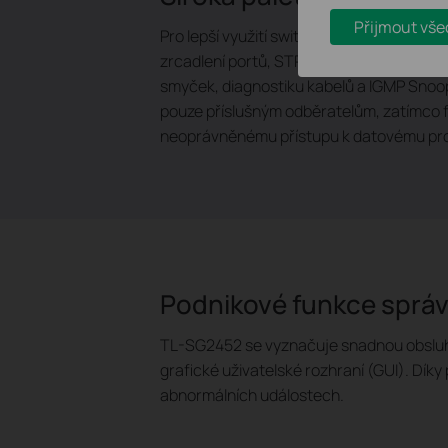
Přijmout vše
Pro lepší využití switchů 2. vrstvy switc
zrcadlení portů, STP/RSTP/MSTP, řízení ag
smyček, diagnostiku kabelů a IGMP Snoopi
pouze příslušným odběratelům, zatímco f
neoprávněnému přístupu k datovému pro
Podnikové funkce sprá
TL-SG2452 se vyznačuje snadnou obsluhou
grafické uživatelské rozhraní (GUI). Dí
abnormálních událostech.