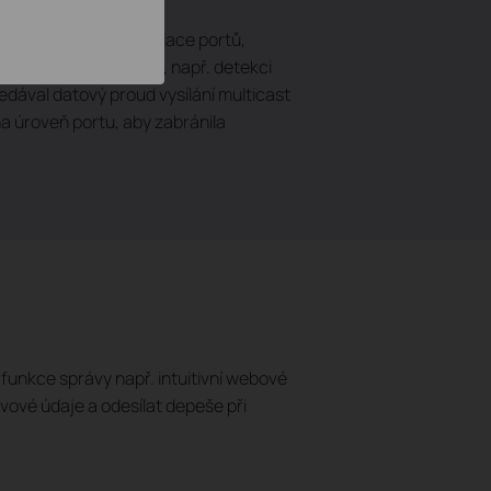
 802.1Q Tag VLAN, izolace portů,
unkce pro správu sítě, např. detekci
edával datový proud vysílání multicast
a úroveň portu, aby zabránila
unkce správy např. intuitivní webové
vové údaje a odesílat depeše při