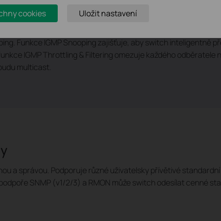
chny cookies
Uložit nastavení
h TL-SG2452 podporuje kompletní řadu funkcí na 2. vrstvě, včetně
regace linek a řízení toku 802.3x. Switch dále nabízí pokročilé f
ng. Funkce IGMP Snooping zajišťuje, aby switch inteligentně př
unkce IGMP Throttling & Filtering omezuje každého odběratele n
udu multicast.
vy
 a správou. Podporuje různé uživatelsky přívětivé standardní f
ky podpoře SNMP (v1/2/3) a RMON může switch odesílat cenné sta