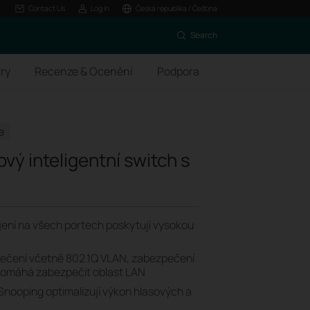
Contact Us
Log In
Česká republika / Čeština
Search
ry
Recenze & Ocenění
Podpora
e
vý inteligentní switch s
jení na všech portech poskytují vysokou
pečení včetně 802.1Q VLAN, zabezpečení
 pomáhá zabezpečit oblast LAN
nooping optimalizují výkon hlasových a