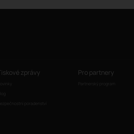
Tiskové zprávy
Pro partnery
ovinky
Partnerský program
log
ezpečnostní poradenství