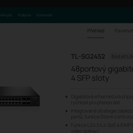
trénujte
Podpora
Komunita
Přehled
Paramet
TL-SG2452
End of Lif
48portový gigabito
4 SFP sloty
Gigabitová ethernetová připo
rychlost pro přenos dat
Integrovaná strategie zabez
portů, funkce Storm control
Funkce L2/L3/L4 QoS a IGMP S
video aplikací