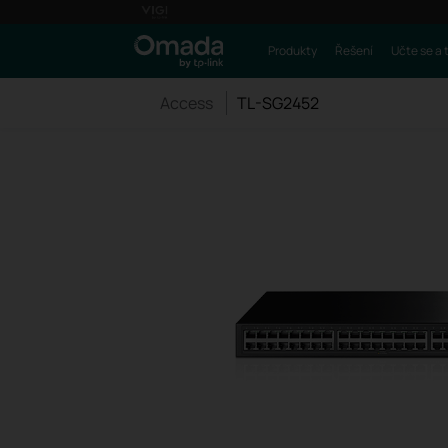
Produkty
Řešení
Učte se a 
Access
TL-SG2452