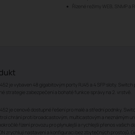
Řízené režimy WEB, SNMP a R
odukt
2 je vybaven 48 gigabitovým porty RJ45 a 4 SFP sloty. Switch p
né strategie zabezpečení a bohaté funkce správy na 2. vrstvě.
52 je cenově dostupné řešení pro malé a střední podniky. Swit
rol chrání proti broadcastovým, multicastovým a neznámým uni
okročilé řízení provozu pro plynulejší a rychlejší přenos vašich
zrychlují nastavení a konfiguraci bez zbytečných prostojů. G