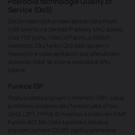
Pokročilá technologie Quality of
Service (QoS)
Datům hlasových a video aplikací lze přiřadit
vyšší prioritu na základě IP adresy, MAC adresy,
čísla TCP portu, čísla UDP portu a dalších
vlastností. Díky funkci QoS běží spojení v
hlasových a video aplikacích bez přerušování,
dokonce i když se zrovna nedostává šířky
pásma.
Funkce ISP
Poskytovatelé připojení k internetu (ISP) získají
potřebnou podporu díky funkcím jako sFlow,
QinQ, L2PT, PPPoE ID Insertion a ověřování IGMP.
Funkce 802.3ah OAM a protokol detekce
připojení zařízení (DLDP) zajišťují přehledné