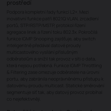
prostředí
Podpora kompletní řady funkcí L2+. Mezi
inovativní funkce patří 802.1Q VLAN, zrcadlení
portů, STP/RSTP/MSTP, protokol řízení
agregace linek a řízení toku 802.3x. Pokročilá
funkce IGMP Snooping zajišťuje, aby switch
inteligentně předával datové proudy
multicastového vysílání příslušným
odběratelům a snížil tak provoz v síti o data,
která nejsou potřebná. Funkce IGMP Throttling
& Filtering zase omezuje odběratele na úrovni
portu, aby zabránila neoprávněnému přístupu k
datovému proudu multicast. Statické směrování
segmentuje síť tak, aby datový provoz probíhal
co nejefektivněji.