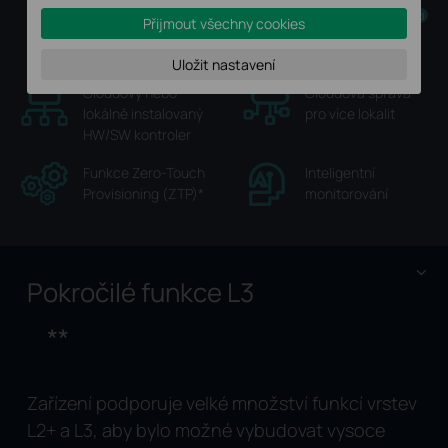
Cloud
Přijmout všechny cookies
Sjednocené rozhraní
Kontrolery
Cloudový
správy
přístup
Uložit nastavení
Cloudový nebo
Cloudová správa
lokálně instalovaný
pro více lokalit
HW/SW kontroler
Funkce Zero-Touch
Inteligentní
Provisioning (ZTP)
*
monitorování
Pokročilé funkce L3
**
Zařízení podporuje velké množství funkcí vrstev
L2+ a L3, aby bylo možné vybudovat vysoce