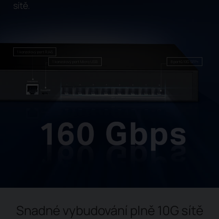
sítě.
1 konzolový port RJ45
1 konzolový port Micro USB
8 portů 10G SFP+
Snadné vybudování plně 10G sítě