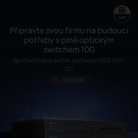
Připravte svou firmu na budoucí
potřeby s plně optickým
switchem 10G
8portový řízený switch JetStream 10GE SFP+
L2+
TL-SX3008F