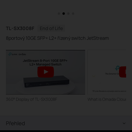
TL-SX3008F
End of Life
8portový 10GE SFP+ L2+ řízený switch JetStream
360° Display of TL-SX3008F
What is Omada Cloud S
Přehled