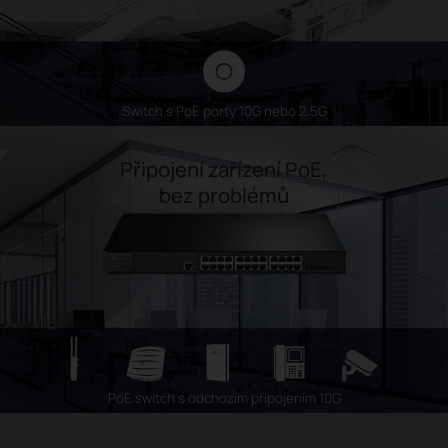
Switch s PoE porty 10G nebo 2.5G
Připojení zařízení PoE,
bez problémů
PoE switch s odchozím připojením 10G