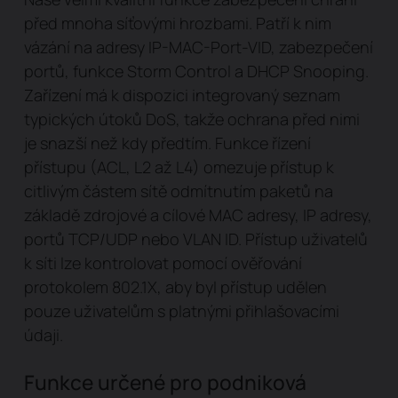
před mnoha síťovými hrozbami. Patří k nim
vázání na adresy IP-MAC-Port-VID, zabezpečení
portů, funkce Storm Control a DHCP Snooping.
Zařízení má k dispozici integrovaný seznam
typických útoků DoS, takže ochrana před nimi
je snazší než kdy předtím. Funkce řízení
přístupu (ACL, L2 až L4) omezuje přístup k
citlivým částem sítě odmítnutím paketů na
základě zdrojové a cílové MAC adresy, IP adresy,
portů TCP/UDP nebo VLAN ID. Přístup uživatelů
k síti lze kontrolovat pomocí ověřování
protokolem 802.1X, aby byl přístup udělen
pouze uživatelům s platnými přihlašovacími
údaji.
Funkce určené pro podniková