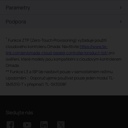
Parametry
Podpora
*
Funkce ZTP (Zero-Touch Provisioning) vyžaduje použití
cloudového kontroleru Omada. Navštivte
https://www.tp-
link.com/en/omada-cloud-based-controller/product-list/
pro
ověření, které modely jsou kompatibilní s cloudovým kontrolerem
Omada.
**
Funkce L3 a ISP lze nastavit pouze v samostatném režimu.
Upozornění：Doporučujeme používat pouze jeden modul TL-
SM5310-T v přepínači TL-SX3008F.
Sledujte nás