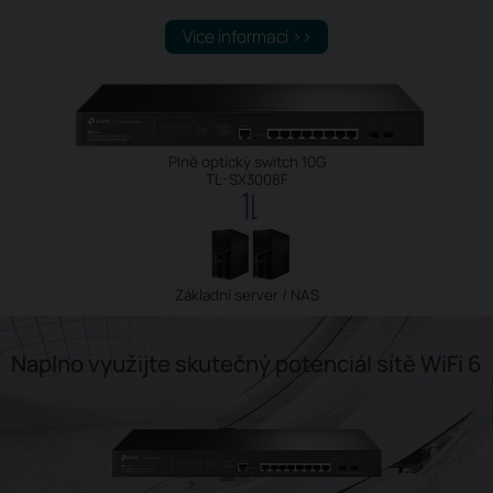
Více informací >>
Plně optický switch 10G
TL-SX3008F
Základní server / NAS
Naplno využijte skutečný potenciál sítě WiFi 6