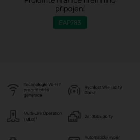
připojení
EAP783
Technologie Wi-Fi 7
Rychlost Wi-Fi až 19
pro sítě příští
Gb/s†
generace
Multi-Link Operation
2x 10GbE porty
‡
(MLO)
Automatický výběr