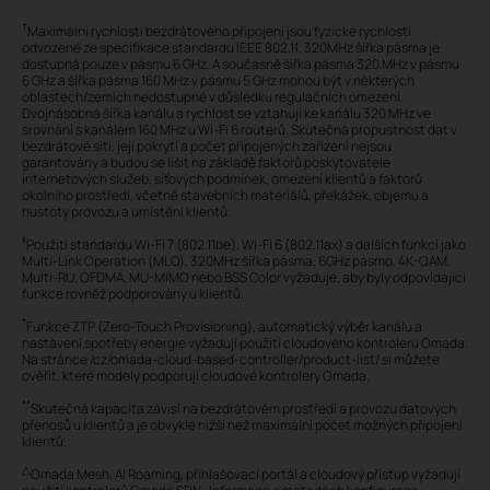
†
Maximální rychlosti bezdrátového připojení jsou fyzické rychlosti
odvozené ze specifikace standardu IEEE 802.11. 320MHz šířka pásma je
dostupná pouze v pásmu 6 GHz. A současně šířka pásma 320 MHz v pásmu
6 GHz a šířka pásma 160 MHz v pásmu 5 GHz mohou být v některých
oblastech/zemích nedostupné v důsledku regulačních omezení.
Dvojnásobná šířka kanálu a rychlost se vztahují ke kanálu 320 MHz ve
srovnání s kanálem 160 MHz u Wi-Fi 6 routerů. Skutečná propustnost dat v
bezdrátové síti, její pokrytí a počet připojených zařízení nejsou
garantovány a budou se lišit na základě faktorů poskytovatele
internetových služeb, síťových podmínek, omezení klientů a faktorů
okolního prostředí, včetně stavebních materiálů, překážek, objemu a
hustoty provozu a umístění klientů.
‡
Použití standardu Wi-Fi 7 (802.11be), Wi-Fi 6 (802.11ax) a dalších funkcí jako
Multi-Link Operation (MLO), 320MHz šířka pásma, 6GHz pásmo, 4K-QAM,
Multi-RU, OFDMA, MU-MIMO nebo BSS Color vyžaduje, aby byly odpovídající
funkce rovněž podporovány u klientů.
*
Funkce ZTP (Zero-Touch Provisioning), automatický výběr kanálu a
nastavení spotřeby energie vyžadují použití cloudového kontroleru Omada.
Na stránce /cz/omada-cloud-based-controller/product-list/ si můžete
ověřit, které modely podporují cloudové kontrolery Omada.
**
Skutečná kapacita závisí na bezdrátovém prostředí a provozu datových
přenosů u klientů a je obvykle nižší než maximální počet možných připojení
klientů.
△
Omada Mesh, AI Roaming, přihlašovací portál a cloudový přístup vyžadují