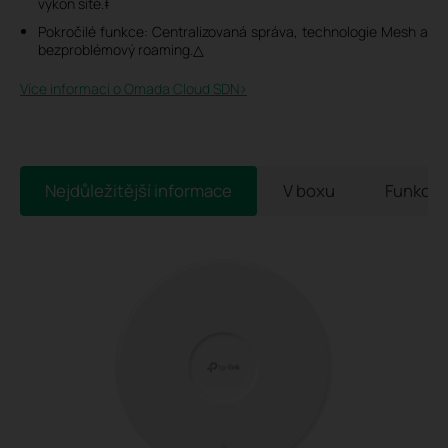
výkon sítě.‡
Pokročilé funkce: Centralizovaná správa, technologie Mesh a
bezproblémový roaming.△
Více informací o Omada Cloud SDN>​
Nejdůležitější informace
V boxu
Funkce 