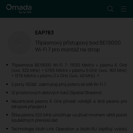
EAP783
Třípásmový přístupový bod BE19000
Wi-Fi 7 pro montáž na strop
Třípásmová BE19000 Wi-Fi 7: 11530 Mbit/s v pásmu 6 GHz
(4x4, 320 MHz) + 5765 Mbit/s v pásmu 5 GHz (4x4, 160 MHz)
+ 1376 Mbit/s v pásmu 2,4 GHz (4x4, 40 MHz). †
2 porty 10GbE: odemykají plný potenciál sítě Wi-Fi 7.
12 prostorových datových toků (Spatial Streams)
Nezahlcené pásmo 6 GHz přináší volnější a širší pásmo pro
zdrojové připojení.‡
Šířka pásma 320 MHz umožňuje využívat mnohem větší počet
souběžných přenosů dat.
Technologie Multi-Link Operation a Multi-RU zajišťují vysoký