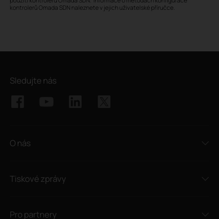
použití kontrolerů Omada SDN. Informace o metodách konfigurace
kontrolerů Omada SDN naleznete v jejich uživatelské příručce.
Sledujte nás
O nás
Tiskové zprávy
Pro partnery