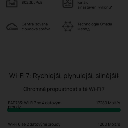
802.3bt PoE
kanálu
a nastavení výkonu*
Centralizovaná
Technologie Omada
cloudová správa
Mesh△
Wi-Fi 7: Rychlejší, plynulejší, silnější‡
Ohromná propustnost sítě Wi-Fi 7
EAP783: Wi-Fi 7 se 4 datovými
17280 Mbit/s
proudy
Wi-Fi 6 se 2 datovými proudy
1200 Mbit/s