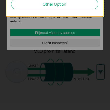
našich webových stránkách za účelem zlepšení a přizpůsobení
Other Option
jejich funkčnosti.
Marketingové soubory cookie mohou prostřednictvím našich
webových stránek nastavit, aby se vám zobrazovali relevantní
reklamy.
802.11ax
802.11be
Přijmout všechny cookies
Uložit nastavení
MLO pro nižší latenci
Linka 1
Linka 2
Multi-Link