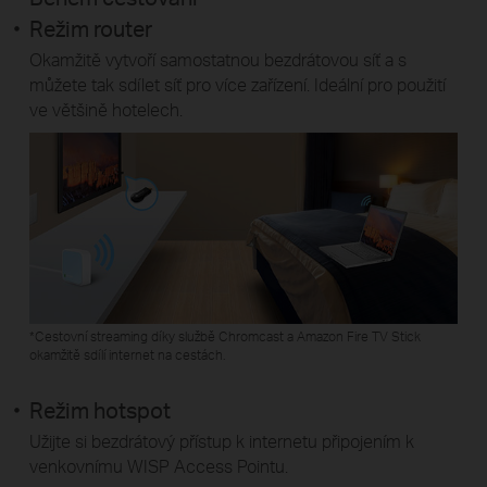
Režim router
Okamžitě vytvoří samostatnou bezdrátovou síť a s
můžete tak sdílet síť pro více zařízení. Ideální pro použití
ve většině hotelech.
*Cestovní streaming díky službě Chromcast a Amazon Fire TV Stick
okamžitě sdílí internet na cestách.
Režim hotspot
Užijte si bezdrátový přístup k internetu připojením k
venkovnímu WISP Access Pointu.