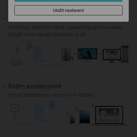
Rozšířené Wi-Fi pokrytí
Pokrytí současného routeru
Uložit nastavení
Režim klient
Umožňuje zařízením, která vyžadují připojení po kabelu
připojit se ke stávající bezdrátové síti-
Režim access point
Vytvoří bezdrátovou síť pro Wi-Fi zařízení.