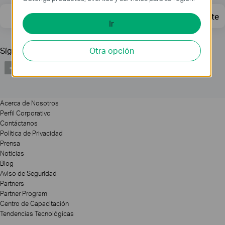
Dirección de correo
Regístrate
Ir
Otra opción
Síguenos
Acerca de Nosotros
Perfil Corporativo
Contáctanos
Política de Privacidad
Prensa
Noticias
Blog
Aviso de Seguridad
Partners
Partner Program
Centro de Capacitación
Tendencias Tecnológicas