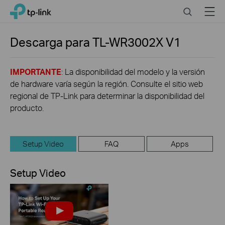
Click
Search
Menu
TP-Link, Reliably Smart
to
skip
the
Descarga para
TL-WR3002X
V1
navigation
bar
IMPORTANTE
: La disponibilidad del modelo y la versión
de hardware varía según la región. Consulte el sitio web
regional de TP-Link para determinar la disponibilidad del
producto.
Setup Video
FAQ
Apps
Setup Video