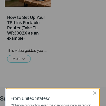
How to Set Up Your
TP-Link Portable
Router (Take TL-
WR3002X as an
example)
This video guides you step by step to set up a TP-Link Portable Router in USB Tethering/Hotspot/Router/USB Modem/Access Point/Range Extender/Client mode using TL-WR3002X as an example. Different images may differ from actual products.
More
Close
Suscripción
From United States?
Obtenga productos, eventos y servicios para su región.