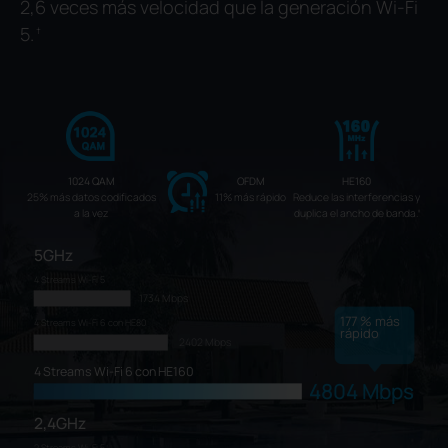
2,6 veces más velocidad que la generación Wi-Fi
5.
†
1024 QAM
OFDM
HE160
25% más datos codificados
11% más rápido
Reduce las interferencias y
a la vez
duplica el ancho de banda.
‡
5GHz
4 Streams Wi-Fi 5
1734 Mbps
177
% más
4 Streams Wi-Fi 6 con HE80
rápido
2402 Mbps
4 Streams Wi-Fi 6 con HE160
4804 Mbps
2,4GHz
2 Streams Wi-Fi 5