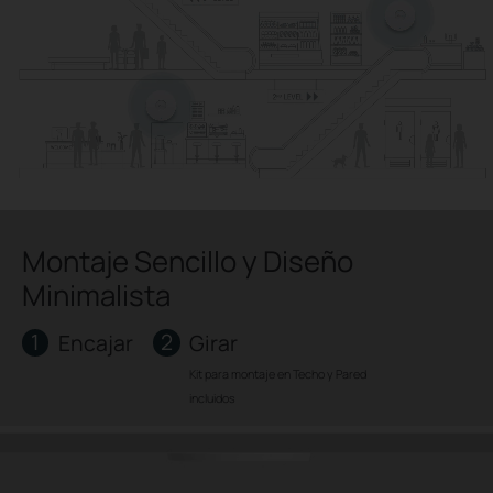
Montaje Sencillo y Diseño
Minimalista
1
2
Encajar
Girar
Kit para montaje en Techo y Pared
incluidos