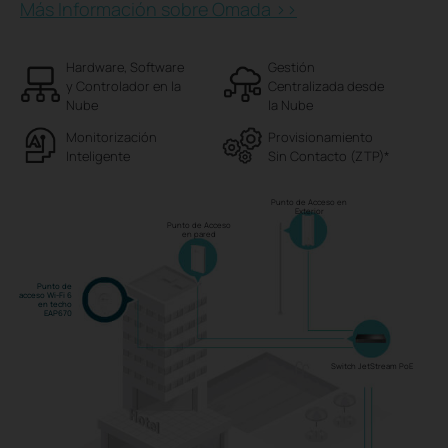
Más Información sobre Omada >>
Hardware, Software
Gestión
y Controlador ​​en la
Centralizada desde
Nube
la Nube
Monitorización
Provisionamiento
Inteligente
Sin Contacto (ZTP)
*
Punto de Acceso en
Exterior
Punto de Acceso
en pared
Punto de
acceso Wi-Fi 6
en techo
EAP670
Switch JetStream PoE