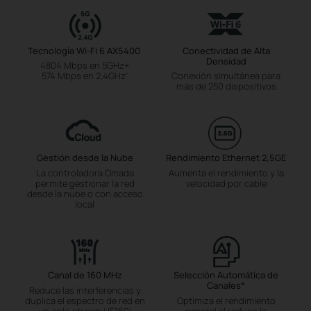
Tecnología Wi-Fi 6 AX5400
Conectividad de Alta
Densidad
4804 Mbps en 5GHz+
574 Mbps en 2,4GHz
Conexión simultánea para
†
más de 250 dispositivos
Gestión desde la Nube
Rendimiento Ethernet 2,5GE
La controladora Omada
Aumenta el rendimiento y la
permite gestionar la red
velocidad por cable
desde la nube o con acceso
local
Canal de 160 MHz
Selección Automática de
Canales
*
Reduce las interferencias y
duplica el espectro de red en
Optimiza el rendimiento
un solo stream HE160
general al reducir la
‡