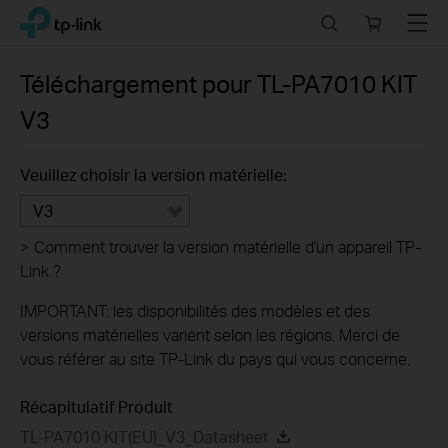
Click
Search
Online
Menu
TP-Link, Reliably Smart
to
store
skip
the
Téléchargement pour
TL-PA7010 KIT
navigation
V3
bar
Veuillez choisir la version matérielle:
V3
>
Comment trouver la version matérielle d'un appareil TP-
Link ?
IMPORTANT: les disponibilités des modèles et des
versions matérielles varient selon les régions. Merci de
vous référer au site TP-Link du pays qui vous concerne.
Récapitulatif Produit
TL-PA7010 KIT(EU)_V3_Datasheet