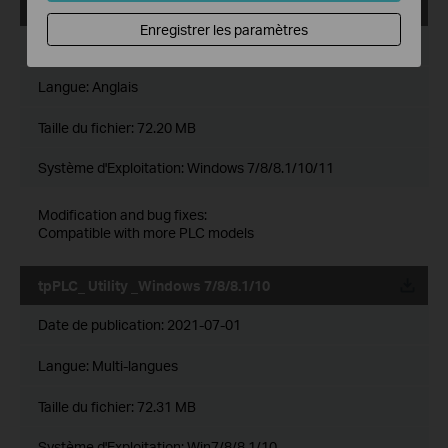
tpPLC_ Utility _Windows 7/8/8.1/10/11
Enregistrer les paramètres
Date de publication:
2021-12-29
Langue:
Anglais
Taille du fichier:
72.20 MB
Système d'Exploitation: Windows 7/8/8.1/10/11
Modification and bug fixes:
Compatible with more PLC models
tpPLC_ Utility _Windows 7/8/8.1/10
Date de publication:
2021-07-01
Langue:
Multi-langues
Taille du fichier:
72.31 MB
Système d'Exploitation: Win7/8/8.1/10