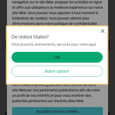
navigation sur le site Web, analyser les activités en ligne
Système d'Exploitation: Mac OS 12.5
et offrir aux utilisateurs la meilleure expérience sur notre
site Web. Vous pouvez vous opposer à tout moment à
Modification and bug fixes:
l'utilisation de cookies. Vous pouvez obtenir plus
Newly support the G.hn products like
d'informations dans notre
politique de confidentialité
.
PG2400P/PG2405P/PG1200;
Close
Support the newest MACOS System(Monterey 12.5)
Cookies basiques
De United States?
Ces cookies sont nécessaires au fonctionnement du
Infos produits, événements, services pour votre pays.
tpPLC_ Utility _Windows 7/8/8.1/10/11
site Web et ne peuvent pas être désactivés dans vos
systèmes.
Date de publication:
2022-06-27
OK
Cookies d'analyse et marketing
Langue:
Multi-langues
Les cookies d'analyse nous permettent d'analyser vos
Autre option
activités sur notre site Web pour améliorer et ajuster les
Taille du fichier:
72.37 MB
fonctionnalités de notre site Web.
Les cookies marketing peuvent être définis via notre
Système d'Exploitation: Windows 7/8/8.1/10/11
site Web par nos partenaires publicitaires afin de créer
un profil de vos intérêts et pour vous montrer des
Modification and bug fixes:
publicités pertinentes sur d'autres sites Web.
Compatible with the new G.hn PLC models
Accepter tous les cookies