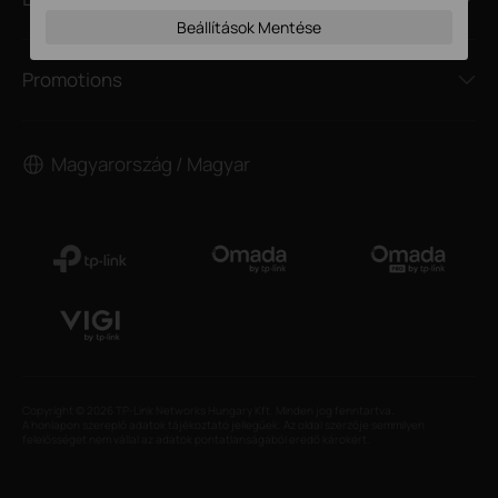
Beállítások Mentése
Promotions
Magyarország / Magyar
Copyright © 2026 TP-Link Networks Hungary Kft. Minden jog fenntartva.
A honlapon szereplő adatok tájékoztató jellegűek. Az oldal szerzője semmilyen
felelősséget nem vállal az adatok pontatlanságából eredő károkért.