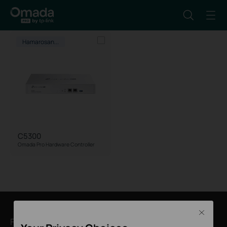
Hamarosan...
C5300
Omada Pro Hardware Controller
Close
Feliratkozás a hírlevélre