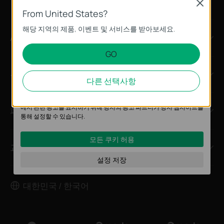
Close
From United States?
PoE 포트 개수
기본 쿠키
해당 지역의 제품, 이벤트 및 서비스를 받아보세요.
이 쿠키는 웹사이트가 작동하는 데 필요하며 사용자의 시스템에서 비활
About
성화할 수 없습니다.
설치 형태
GO
분석 및 마케팅 쿠키
고급 기능
뉴스
분석 쿠키는 웹사이트의 기능을 개선하고 조정하기 위해 웹사이트에서
다른 선택사항
의 사용자 활동을 분석하는 데 사용하는 쿠키입니다.
마케팅 쿠키는 귀하의 관심사에 대한 프로필을 생성하고 다른 웹사이트
PoE In
에서 관련 광고를 표시하기 위해 당사의 광고 파트너가 당사 웹사이트를
파트너
통해 설정할 수 있습니다.
VPN 유형
모든 쿠키 허용
교육센터
설정 저장
대한민국 / 한국어