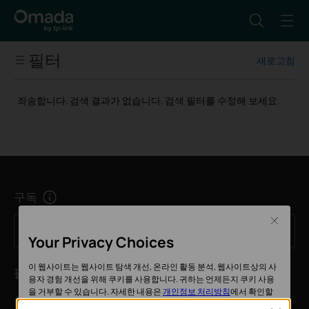
필터
새로고침
Festa
무선 속도
죄송합니다. 검색 결과가 없습니다. 검색 필터를 수정해 보세요.
메인 포트 속도
WAN 포트 개수
구독
업 링크 포트
Close
가입하기
메일 주소
Your Privacy Choices
PoE 지원
이 웹사이트는 웹사이트 탐색 개선, 온라인 활동 분석, 웹사이트상의 사
팔로우 하기
용자 경험 개선을 위해 쿠키를 사용합니다. 귀하는 언제든지 쿠키 사용
이더넷 포트
을 거부할 수 있습니다. 자세한 내용은
개인정보 처리방침
에서 확인할
수 있습니다.