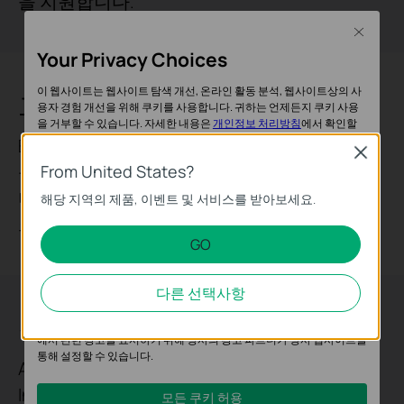
을 지원합니다.
Close
Your Privacy Choices
이 웹사이트는 웹사이트 탐색 개선, 온라인 활동 분석, 웹사이트상의 사
고가용성
용자 경험 개선을 위해 쿠키를 사용합니다. 귀하는 언제든지 쿠키 사용
을 거부할 수 있습니다. 자세한 내용은
개인정보 처리방침
에서 확인할
수 있습니다.
ERPS(Ethernet Ring Protection Switching) 기
Close
능으로 링 토폴로지를 빠르게 보호하고 복구하
From United States?
기본 쿠키
며, 이는 중간 규모 비즈니스 환경에서 네트워
해당 지역의 제품, 이벤트 및 서비스를 받아보세요.
이 쿠키는 웹사이트가 작동하는 데 필요하며 사용자의 시스템에서 비활
크 가동시간을 유지하는 데 필수적입니다.
성화할 수 없습니다.
GO
분석 및 마케팅 쿠키
분석 쿠키는 웹사이트의 기능을 개선하고 조정하기 위해 웹사이트에서
다른 선택사항
의 사용자 활동을 분석하는 데 사용하는 쿠키입니다.
강력한 보안 기능
마케팅 쿠키는 귀하의 관심사에 대한 프로필을 생성하고 다른 웹사이트
에서 관련 광고를 표시하기 위해 당사의 광고 파트너가 당사 웹사이트를
통해 설정할 수 있습니다.
ACL 지원(IPv4 및 IPv6), DAI(Dynamic ARP
Inspection), IEEE 802.1X, MAB, 포트 보안,
모든 쿠키 허용