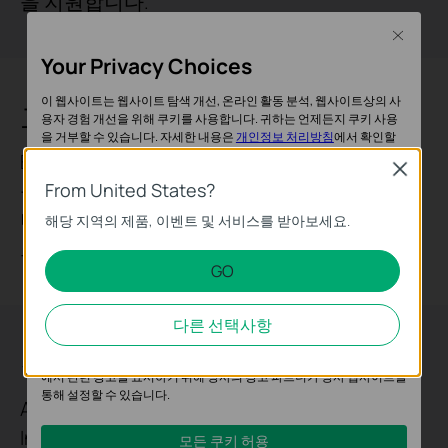
을 지원합니다.
Close
Your Privacy Choices
이 웹사이트는 웹사이트 탐색 개선, 온라인 활동 분석, 웹사이트상의 사
고가용성
용자 경험 개선을 위해 쿠키를 사용합니다. 귀하는 언제든지 쿠키 사용
을 거부할 수 있습니다. 자세한 내용은
개인정보 처리방침
에서 확인할
수 있습니다.
ERPS(Ethernet Ring Protection Switching) 기
Close
능으로 링 토폴로지를 빠르게 보호하고 복구하
From United States?
기본 쿠키
며, 이는 중간 규모 비즈니스 환경에서 네트워
해당 지역의 제품, 이벤트 및 서비스를 받아보세요.
이 쿠키는 웹사이트가 작동하는 데 필요하며 사용자의 시스템에서 비활
크 가동시간을 유지하는 데 필수적입니다.
성화할 수 없습니다.
GO
분석 및 마케팅 쿠키
분석 쿠키는 웹사이트의 기능을 개선하고 조정하기 위해 웹사이트에서
다른 선택사항
의 사용자 활동을 분석하는 데 사용하는 쿠키입니다.
강력한 보안 기능
마케팅 쿠키는 귀하의 관심사에 대한 프로필을 생성하고 다른 웹사이트
에서 관련 광고를 표시하기 위해 당사의 광고 파트너가 당사 웹사이트를
통해 설정할 수 있습니다.
ACL 지원(IPv4 및 IPv6), DAI(Dynamic ARP
Inspection), IEEE 802.1X, MAB, 포트 보안,
모든 쿠키 허용