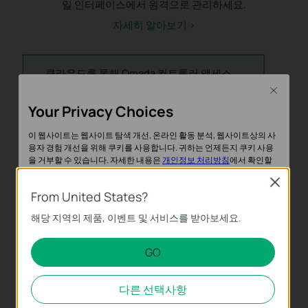
일 인터페이스에서 원격으로 관리하세요.
자세히 알아보기 >
클라우드를 통해 Omada 컨트롤러 액세스
Close
웹 브라우저
Omada 앱
Your Privacy Choices
이 웹사이트는 웹사이트 탐색 개선, 온라인 활동 분석, 웹사이트상의 사
용자 경험 개선을 위해 쿠키를 사용합니다. 귀하는 언제든지 쿠키 사용
을 거부할 수 있습니다. 자세한 내용은
개인정보 처리방침
에서 확인할
클라우드 기반 컨트
수 있습니다.
롤러
Close
Omada 라우
From United States?
기본 쿠키
터
인터넷
해당 지역의 제품, 이벤트 및 서비스를 받아보세요.
이 쿠키는 웹사이트가 작동하는 데 필요하며 사용자의 시스템에서 비활
클라우드
성화할 수 없습니다.
Standard 버전 또
GO
는 Essentials 버
분석 및 마케팅 쿠키
전
분석 쿠키는 웹사이트의 기능을 개선하고 조정하기 위해 웹사이트에서
다른 선택사항
의 사용자 활동을 분석하는 데 사용하는 쿠키입니다.
Omada
PoE 스위치