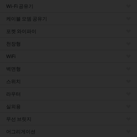
Wi-Fi 공유기
케이블 모뎀 공유기
포켓 와이파이
천장형
WiFi
벽면형
스위치
라우터
실외용
무선 브릿지
어그리게이션