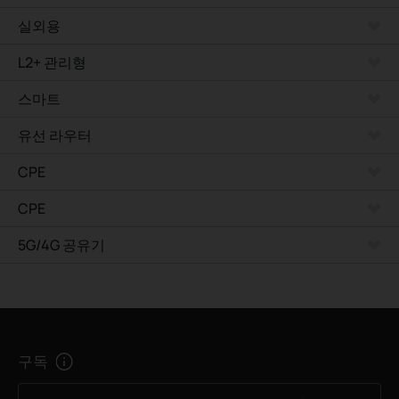
실외용
L2+ 관리형
스마트
유선 라우터
CPE
CPE
5G/4G 공유기
구독