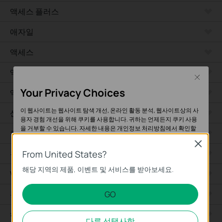
액세스 플러스
애자일
액세스
액세스 프로
Close
Your Privacy Choices
액세스 맥스
이 웹사이트는 웹사이트 탐색 개선, 온라인 활동 분석, 웹사이트상의 사
산업용
용자 경험 개선을 위해 쿠키를 사용합니다. 귀하는 언제든지 쿠키 사용
을 거부할 수 있습니다. 자세한 내용은
개인정보 처리방침
에서 확인할
캠퍼스
수 있습니다.
Close
유선 라우터
From United States?
기본 쿠키
해당 지역의 제품, 이벤트 및 서비스를 받아보세요.
이 쿠키는 웹사이트가 작동하는 데 필요하며 사용자의 시스템에서 비활
WiFi 라우터
성화할 수 없습니다.
통합 라우터
GO
분석 및 마케팅 쿠키
하드웨어
분석 쿠키는 웹사이트의 기능을 개선하고 조정하기 위해 웹사이트에서
다른 선택사항