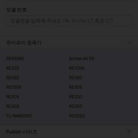
모두
모델 번호:
가정용
스마트홈
기업용
와이파이 증폭기
RE655BE
Archer Air E5
RE305
RE705X
RE450
RE450
RE705X
RE305
RE305
RE200
RE200
RE200
TL-WA850RE
RE505X
Fusion 시리즈