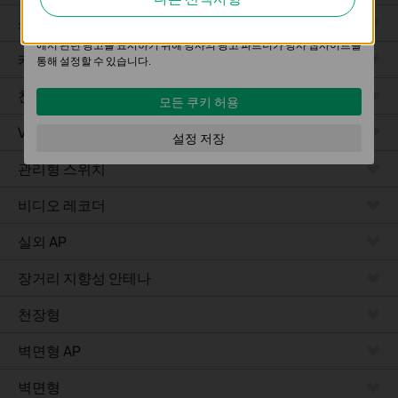
의 사용자 활동을 분석하는 데 사용하는 쿠키입니다.
소프트웨어
마케팅 쿠키는 귀하의 관심사에 대한 프로필을 생성하고 다른 웹사이트
에서 관련 광고를 표시하기 위해 당사의 광고 파트너가 당사 웹사이트를
카메라
통해 설정할 수 있습니다.
천장형 AP
모든 쿠키 허용
VPN 라우터
설정 저장
관리형 스위치
비디오 레코더
실외 AP
장거리 지향성 안테나
천장형
벽면형 AP
벽면형