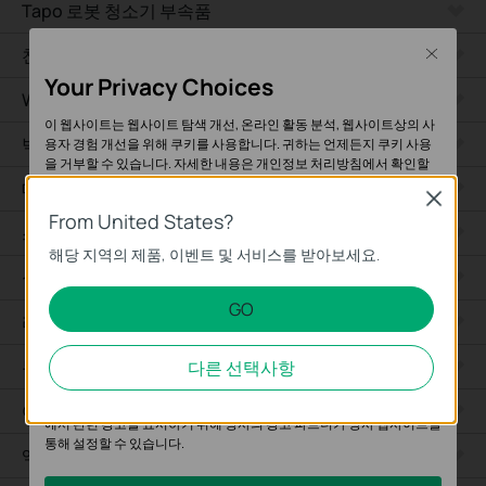
Tapo 로봇 청소기 부속품
천장형
Close
Your Privacy Choices
WiFi
이 웹사이트는 웹사이트 탐색 개선, 온라인 활동 분석, 웹사이트상의 사
벽면형
용자 경험 개선을 위해 쿠키를 사용합니다. 귀하는 언제든지 쿠키 사용
을 거부할 수 있습니다. 자세한 내용은
개인정보 처리방침
에서 확인할
수 있습니다.
데스크톱
Close
From United States?
기본 쿠키
스위치
해당 지역의 제품, 이벤트 및 서비스를 받아보세요.
이 쿠키는 웹사이트가 작동하는 데 필요하며 사용자의 시스템에서 비활
실외용
성화할 수 없습니다.
GO
라우터
분석 및 마케팅 쿠키
분석 쿠키는 웹사이트의 기능을 개선하고 조정하기 위해 웹사이트에서
무선 브릿지
다른 선택사항
의 사용자 활동을 분석하는 데 사용하는 쿠키입니다.
마케팅 쿠키는 귀하의 관심사에 대한 프로필을 생성하고 다른 웹사이트
어그리게이션
에서 관련 광고를 표시하기 위해 당사의 광고 파트너가 당사 웹사이트를
통해 설정할 수 있습니다.
액세스 플러스