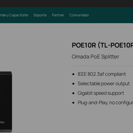
nde y Capacítate
Soporte
Partner
Comunidad
POE10R (TL-POE10
Omada PoE Splitter
IEEE 802.3af compliant
Selectable power output
Gigabit speed support
Plug-and-Play, no configur