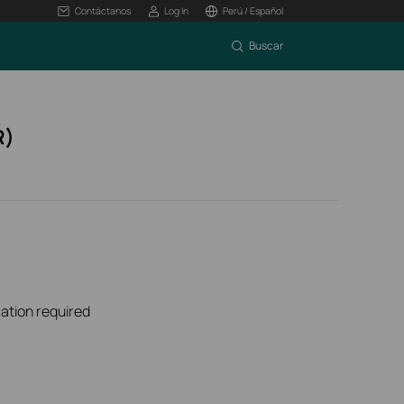
Contáctanos
Log In
Perú / Español
Buscar
R)
ation required