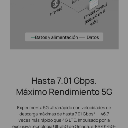
Omada Central
Internet
(
b
s
a
d
o
e
n l
a
n
u
b
e
a
)
Datos y alimentación
Datos
Hasta 7.01 Gbps.
Máximo Rendimiento 5G
Experimenta 5G ultrarrápido con velocidades de
descarga máximas de hasta 7.01 Gbps* — 46.7
veces más rápido que 4G LTE. Impulsado por la
exclusiva tecnología Ultra5G de Omada, el ER701-5G-