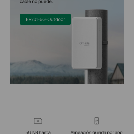
cable no puede.
ER701-5G-Outdoor
5G NR hasta
Alineación guiada por app