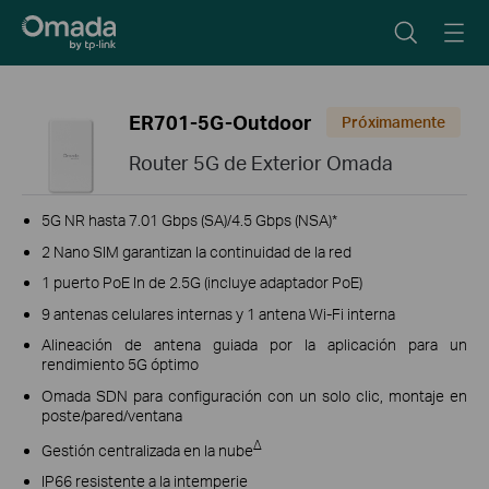
ER701-5G-Outdoor
Próximamente
Router 5G de Exterior Omada
5G NR hasta 7.01 Gbps (SA)/4.5 Gbps (NSA)*
2 Nano SIM
garantizan la continuidad de la red
1 puerto PoE In de 2.5G (incluye adaptador PoE)
9 antenas celulares internas y 1 antena Wi-Fi interna
Alineación de antena guiada por la aplicación para un
rendimiento 5G óptimo
Omada SDN para configuración con un solo clic,
montaje en
poste/pared/ventana
Δ
Gestión centralizada en la nube
IP66 resistente a la intemperie