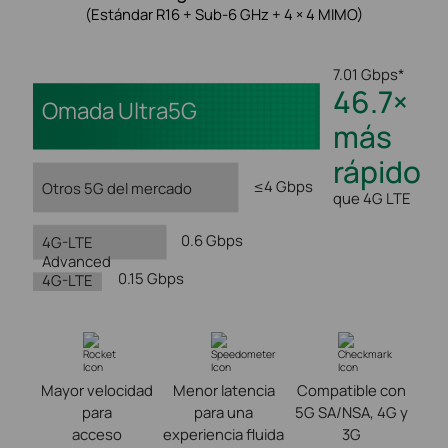
(Estándar R16 + Sub-6 GHz + 4 × 4 MIMO)
7.01 Gbps*
46.7×
Omada Ultra5G
más
rápido
≤4 Gbps
Otros 5G del mercado
que 4G LTE
0.6 Gbps
4G-LTE
Advanced
0.15 Gbps
4G-LTE
Mayor velocidad
Menor latencia
Compatible con
para
para una
5G SA/NSA, 4G y
acceso
experiencia fluida
3G