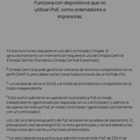
Funciona con dispositivos que no
utilizan PoE, como ordenadores e
impresoras.
† Estas funciones requieren el uso del controlador Omada. El
aprovisionamiento sin intervención requiere el uso de Omada Central
(Omada Central Standard u Omada Central Essentials).
§
Omada Central puede gestionar cámaras de terceros compatibles con el
perfil ONVIF S, pero deben estar conectadas a través de un NVR de VIGI.
△
La calidad de servicio (QoS) y el modo de prioridad son compatibles en el
modo independiente.
‡
Este switch admite la recuperación automática PoE en modo
independiente (gestionado por separado sin un controlador) y admite la
recuperación manual PoE en modo controlador (gestionado centralmente
con un controlador).
Los cálculos del presupuesto de PoE se basan en pruebas de laboratorio. El
presupuesto real de energía PoE no está garantizado y variará debido a las
limitaciones del cliente y a factores ambientales.
**La velocidad de los puertos que admiten transmisión PoE de 250 m se