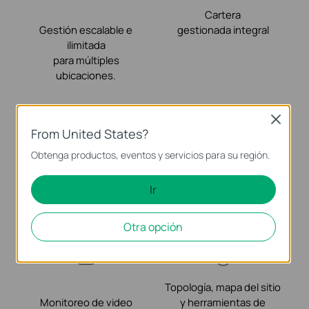
Cartera
Gestión escalable e
gestionada integral
ilimitada
para múltiples
ubicaciones.
Close
From United States?
Configuración súper
Obtenga productos, eventos y servicios para su región.
sencilla
Redes fáciles de usar para
con
videovigilancia, incluyendo
identificación automática
reinicio remoto de la
Ir
del dispositivo
cámara.
y ZTP.
Otra opción
Topología, mapa del sitio
Monitoreo de video
y herramientas de