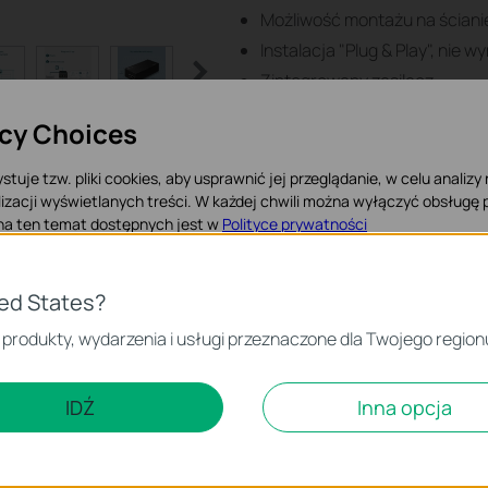
Możliwość montażu na ścianie
Instalacja "Plug & Play", nie 
Zintegrowany zasilacz
Wytrzymała metalowa obud
acy Choices
stuje tzw. pliki cookies, aby usprawnić jej przeglądanie, w celu analizy
izacji wyświetlanych treści. W każdej chwili można wyłączyć obsługę p
 na ten temat dostępnych jest w
Polityce prywatności
 Cookies
ted States?
n produkt?
iezbędne są do poprawnego działania witryny i nie moga zostać wyłączo
 produkty, wydarzenia i usługi przeznaczone dla Twojego region
e standardami IEEE 802.3af/at/bt* i ma możliwość dostarczenia
czące analizy i marketingu
zie nie ma doprowadzego zasilania, a w których chciałbyś/chc
IDŹ
Inna opcja
a.
 Cookies są wykorzystywane w celu analizy ruchu na naszej stronie, co u
ietlanych treści.
iki Cookies mogą być wykorzystywane przez naszych partnerów rekla