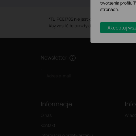
tworzenia profilu
stronach.
*
TL-POE170S nie jest kompatybilny z EAP235,
Aby zasilić te punkty dostępowe EAP, zaleca
Akceptuj wsz
Newsletter
Adres e-mail
Informacje
Inf
O nas
Wiad
Kontakt
Informacja o przetwarzaniu