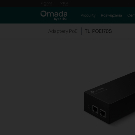
Produkty
Rozwiązania
Cent
Adaptery PoE
TL-POE170S