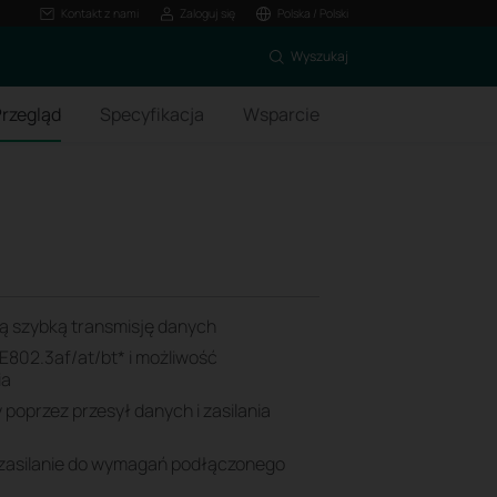
Kontakt z nami
Zaloguj się
Polska / Polski
Wyszukaj
rzegląd
Specyfikacja
Wsparcie
ją szybką transmisję danych
E802.3af/at/bt
*
i możliwość
ia
poprzez przesył danych i zasilania
zasilanie do wymagań podłączonego