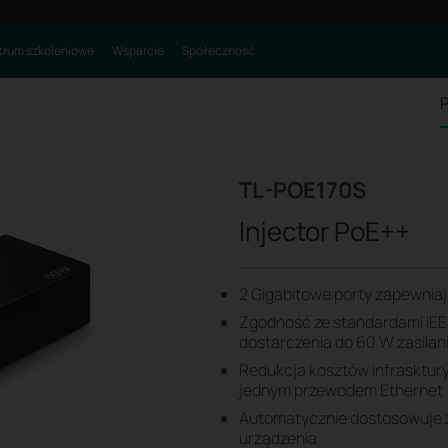
rum szkoleniowe
Wsparcie
Społeczność
P
TL-POE170S
Injector PoE++
2 Gigabitowe porty zapewnia
Zgodność ze standardami IEE
dostarczenia do 60 W zasilan
Redukcja kosztów infrasktury 
jednym przewodem Ethernet
Automatycznie dostosowuje 
urządzenia