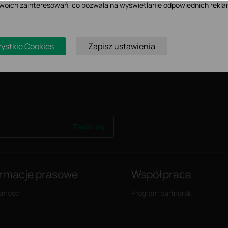
 Twoich zainteresowań, co pozwala na wyświetlanie odpowiednich rekla
 EAP225 i EAP225-Outdoor.
my skorzystać z
TL-POE160S
.
ystkie Cookies
Zapisz ustawienia
Zapisz się
ormacje prasowe
Współpraca
omości
Program partnerski