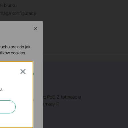
 i biurku
wymaga konfiguracji
Close
owa
 ruchu oraz do jak
lików cookies.
Close
ne.
u.
 60W zasilania poprzez PoE. Z łatwością
iałabyś zamontować kamery IP,
możliwia poprawę i
mowych podczas