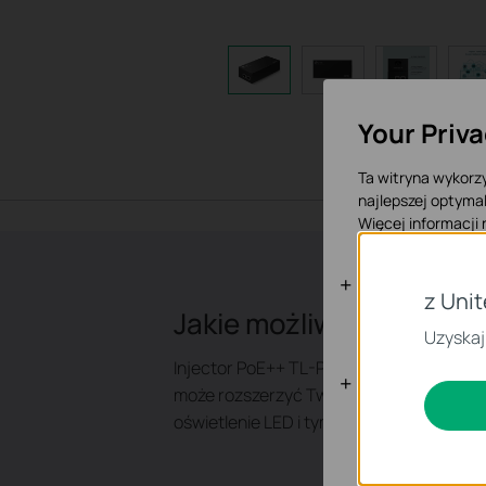
Your Priv
Ta witryna wykorzy
najlepszej optymal
Więcej informacji
Podstawowe
z Uni
Jakie możliwości ma te
Te pliki cookies n
Uzyskaj
Injector PoE++ TL-POE170S jest zgodny z
Cookies doty
może rozszerzyć Twoją sieć do miejsc gd
oświetlenie LED i tym podobne urządzeni
Analiza - Te pliki
dostosowanie wyśw
Marketing - Te pl