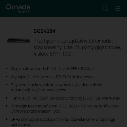
SG5428X
Przełącznik zarządzalny L3 Omada,
stackowalny, Lite, 24 porty gigabitowe,
4 sloty SFP+ 10G
24 gigabitowe porty RJ45 i 4 sloty SFP+ 10 Gb/s
Wydajność przełączania 128 Gb/s na jednostkę
Fizyczne stackowanie maksymalnie 4 jednostek dla
redundacji i wyższej wydajności
Funkcje L3: RIP, OSPF, Statyczny Routing i DHCP Serwer/Relay
Strategie bezpieczeństwa: ACL, 802.1X, Ochrona portów oraz
Ochrona przed atakami DoS
ERPS obsługuje szybką ochronę i odzyskiwanie w topologii
pierścienia