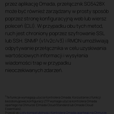
przez aplikację Omada, przełącznik SG5428X
może być również zarządzany w prosty sposób
poprzez stronę konfiguracyjną web lub wiersz
poleceń (CLI). W przypadku obu tych metod,
ruch jest chroniony poprzez szyfrowanie SSL
lub SSH. SNMP (v1/v2c/v3) i RMON umożliwiają
odpytywanie przełącznika w celu uzyskiwania
wartościowych informacji i wysyłania
wiadomości trap w przypadku
nieoczekiwanych zdarzeń.
†
Te funkcje wymagają użycia Kontrolera Omada. Korzystanie z funkcji
bezobsługowej konfiguracji ZTP wymaga użycia kontrolera Omada
opartego na Chmurze (Omada Cloud Standard lub Omada Cloud
Essentials).
Przejdź do
Listy kompatybilności Kontrolera Omada opartego na Chmurze