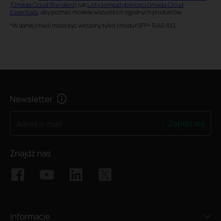
(Omada Cloud Standard)
lub
Listy kompatybilności Omada Cloud
Essentials
, aby poznać modele wszystkich zgodnych produktów.
*W danej chwili może być włożony tylko 1 moduł SFP+ RJ45 10G.
Newsletter
Zapisz się
Adres e-mail
Znajdź nas
Informacje