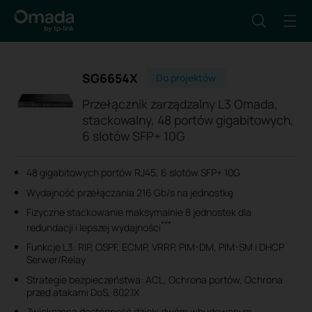
SG6654X
Do projektów
Przełącznik zarządzalny L3 Omada,
stackowalny, 48 portów gigabitowych,
6 slotów SFP+ 10G
48 gigabitowych portów RJ45, 6 slotów SFP+ 10G
Wydajność przełączania 216 Gb/s na jednostkę
Fizyczne stackowanie maksymalnie 8 jednostek dla
***
redundacji i lepszej wydajności
Funkcje L3: RIP, OSPF, ECMP, VRRP, PIM-DM, PIM-SM i DHCP
Serwer/Relay
Strategie bezpieczeństwa: ACL, Ochrona portów, Ochrona
przed atakami DoS, 802.1X
Zwiększona dostępność dzięki dwóm wbudowanym