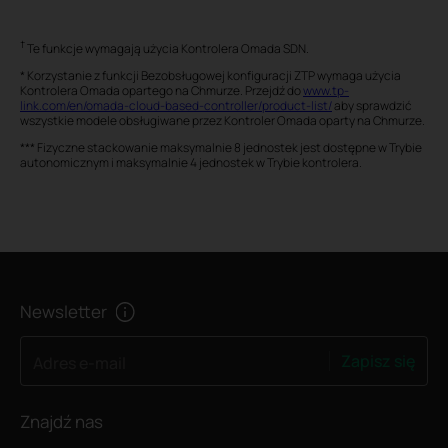
†
Te funkcje wymagają użycia Kontrolera Omada SDN.
* Korzystanie z funkcji Bezobsługowej konfiguracji ZTP wymaga użycia
Kontrolera Omada opartego na Chmurze. Przejdź do
www.tp-
link.com/en/omada-cloud-based-controller/product-list/
aby sprawdzić
wszystkie modele obsługiwane przez Kontroler Omada oparty na Chmurze.
*** Fizyczne stackowanie maksymalnie 8 jednostek jest dostępne w Trybie
autonomicznym i maksymalnie 4 jednostek w Trybie kontrolera.
Newsletter
Zapisz się
Adres e-mail
Znajdź nas