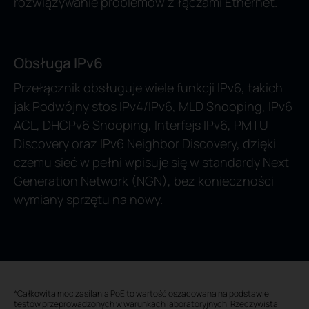
rozwiązywanie problemów z łączami Ethernet.
Obsługa IPv6
Przełącznik obsługuje wiele funkcji IPv6, takich
jak Podwójny stos IPv4/IPv6, MLD Snooping, IPv6
ACL, DHCPv6 Snooping, Interfejs IPv6, PMTU
Discovery oraz IPv6 Neighbor Discovery, dzięki
czemu sieć w pełni wpisuje się w standardy Next
Generation Network (NGN), bez konieczności
wymiany sprzętu na nowy.
*Całkowita moc zasilania PoE to wartość oszacowana na podstawie
testów przeprowadzonych w warunkach laboratoryjnych. Rzeczywista