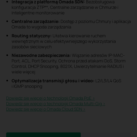
Integracja z platformą Omada SDN:
Bezobsługowa
konfiguracja ZTP**, Centralne zarządzanie w Chmurze i
Inteligentne monitorowanie
Centralne zarządzanie:
Dostęp z poziomu Chmury i aplikacja
Omada to wygoda zarządzania
Routing statyczny:
Ułatwia kierowanie ruchem
wewnętrznym w celu efektywniejszego wykorzystania
zasobów sieciowych
Niezawodne zabezpieczenia:
Wiązanie adresów IP-MAC-
Port, ACL, Port Security, Ochrona przed atakami DoS, Storm
Control, DHCP Snooping, 802.1X, Uwierzytelnianie RADIUS i
wiele więcej
Optymalizacja transmisji głosu i wideo:
L2/L3/L4 QoS
i IGMP snooping
Dowiedz się więcej o technologii Omada PoE >
Dowiedz się więcej o technologii Omada Multi-Gig >
Dowiedz się więcej o Omada Cloud SDN >​