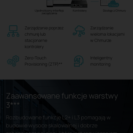
Cloud
Ujednolicony interfejs
Kontrolery
Dostęp z Chmury
zarządzania
Zarządzanie poprzez
Zarządzanie
chmurę lub
wieloma lokacjami
stacjonarne
w Chmurze
kontrolery
Zero-Touch
Inteligentny
Provisioning (ZTP)**
monitoring
Zaawansowane funkcje warstwy
3***
Rozbudowane funkcje L2+ i L3 pomagają w
budowie wysoce skalowalnej i dobrze