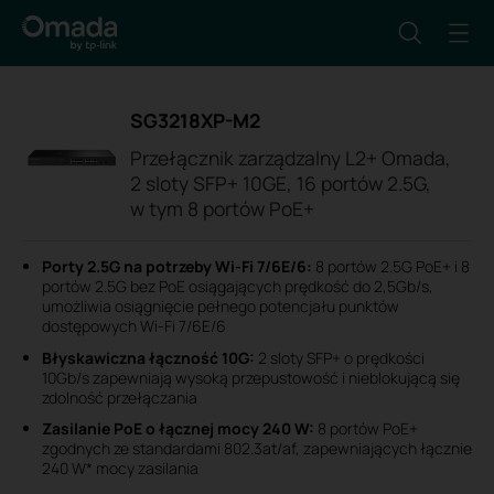
SG3218XP-M2
Przełącznik zarządzalny L2+ Omada,
2 sloty SFP+ 10GE, 16 portów 2.5G,
w tym 8 portów PoE+
Porty 2.5G na potrzeby Wi-Fi 7/6E/6:
8 portów 2.5G PoE+ i 8
portów 2.5G bez PoE osiągających prędkość do 2,5Gb/s,
umożliwia osiągnięcie pełnego potencjału punktów
dostępowych Wi‑Fi 7/6E/6
Błyskawiczna łączność 10G:
2 sloty SFP+ o prędkości
10Gb/s zapewniają wysoką przepustowość i nieblokującą się
zdolność przełączania
Zasilanie PoE o łącznej mocy 240 W:
8 portów PoE+
zgodnych ze standardami 802.3at/af, zapewniających łącznie
240 W* mocy zasilania