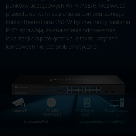
punktów dostępowych Wi-Fi 7/6E/6. Możliwość
przesyłu danych i zasilania za pomocą jednego
kabla Ethernet oraz 240 W łącznej mocy zasilania
PoE* sprawiają, że znalezienie odpowiedniej
lokalizacji dla przełącznika, a także urządzeń
końcowych nie jest problematyczne.
Kamera IP
AP 2.5G
NAS/Serwer
Stacja robocza
Wi-Fi 7/6E/6
2.5G
Urządzenia PoE
Urządzenia bez obsługi PoE