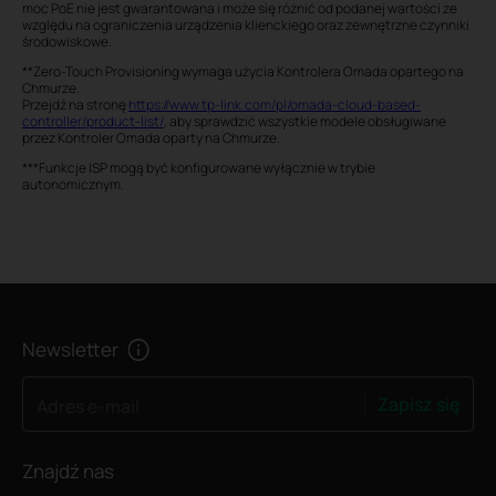
moc PoE nie jest gwarantowana i może się różnić od podanej wartości ze
względu na ograniczenia urządzenia klienckiego oraz zewnętrzne czynniki
środowiskowe.
**Zero-Touch Provisioning wymaga użycia Kontrolera Omada opartego na
Chmurze.
Przejdź na stronę
https://www.tp-link.com/pl/omada-cloud-based-
controller/product-list/
, aby sprawdzić wszystkie modele obsługiwane
przez Kontroler Omada oparty na Chmurze.
***Funkcje ISP mogą być konfigurowane wyłącznie w trybie
autonomicznym.
Newsletter
Zapisz się
Adres e-mail
Znajdź nas