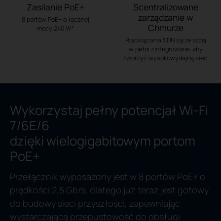
Zasilanie PoE+
Scentralizowane
zarządzanie w
8 portów PoE+ o łącznej
Chmurze
mocy 240 W*
Rozwiązania SDN są ze sobą
w pełni zintegrowane, aby
tworzyć wysokowydajną sieć
Wykorzystaj pełny potencjał Wi-Fi
7/6E/6
dzięki wielogigabitowym portom
PoE+
Przełącznik wyposażony jest w 8 portów PoE+ o
prędkości 2,5 Gb/s, dlatego już teraz jest gotowy
do budowy sieci przyszłości, zapewniając
wystarczającą przepustowość do obsługi