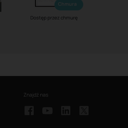
Chmura
Dostęp przez chmurę
Znajdź nas