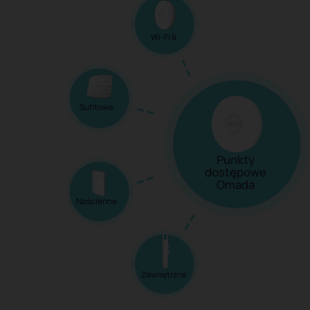
Wi-Fi 6
Sufitowe
Punkty
dostępowe
Omada
Naścienne
Zewnętrzne