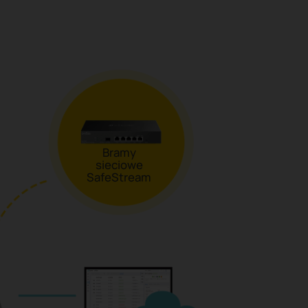
Bramy
sieciowe
SafeStream