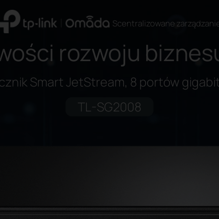
Scentralizowane zarządzani
wości rozwoju biznes
cznik Smart JetStream, 8 portów gigab
TL-SG2008