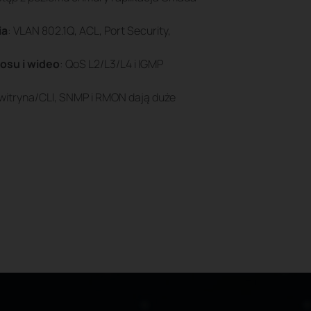
ia
: VLAN 802.1Q, ACL, Port Security,
łosu i wideo
: QoS L2/L3/L4 i IGMP
 witryna/CLI, SNMP i RMON dają duże