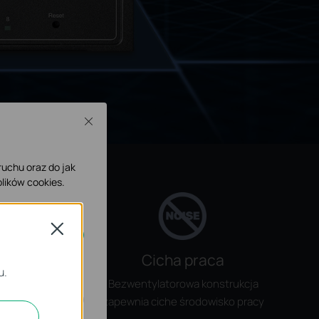
Close
 ruchu oraz do jak
lików cookies.
Close
Cicha praca
ne.
u.
ia
Bezwentylatorowa konstrukcja
zapewnia ciche środowisko pracy
nę