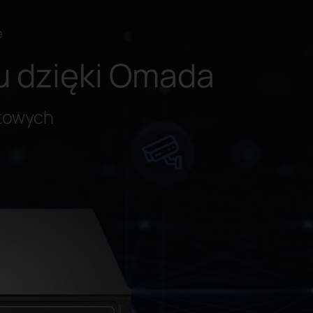
e
u dzięki Omada
itowych