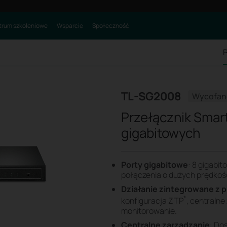
rum szkoleniowe
Wsparcie
Społeczność
P
TL-SG2008
Wycofane
Przełącznik Smar
gigabitowych
Porty gigabitowe
: 8 gigabi
połączenia o dużych prędkoś
Działanie zintegrowane z 
*
konfiguracja ZTP
, centralne
monitorowanie.
Centralne zarządzanie
: Do