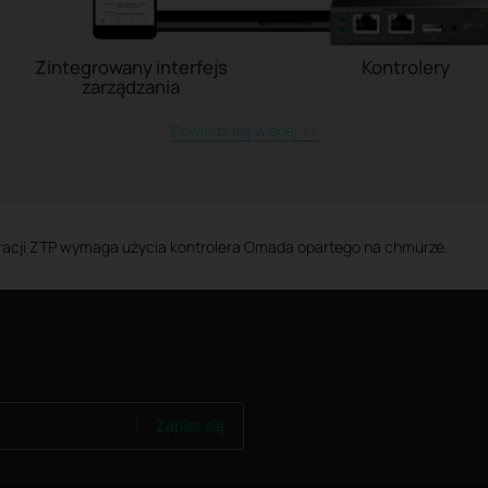
Zintegrowany interfejs
Kontrolery
zarządzania
Dowiedz się więcej >>
uracji ZTP wymaga użycia kontrolera Omada opartego na chmurze.
Zapisz się