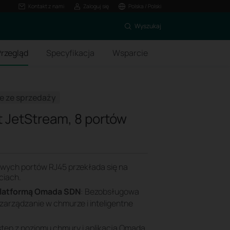
Kontakt z nami
Zaloguj się
Polska / Polski
Wyszukaj
rzegląd
Specyfikacja
Wsparcie
 ze sprzedaży
t JetStream, 8 portów
towych portów RJ45 przekłada się na
ciach.
platformą Omada SDN
: Bezobsługowa
 zarządzanie w chmurze i inteligentne
stęp z poziomu chmury i aplikacja Omada