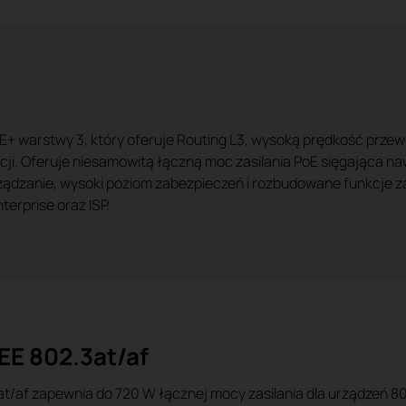
+ warstwy 3, który oferuje Routing L3, wysoką prędkość przew
ji. Oferuje niesamowitą łączną moc zasilania PoE sięgająca na
ządzanie, wysoki poziom zabezpieczeń i rozbudowane funkcje zar
erprise oraz ISP.
EE 802.3at/af
t/af zapewnia do 720 W łącznej mocy zasilania dla urządzeń 802