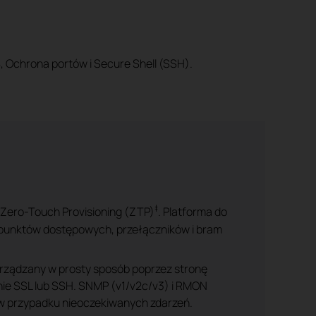
, Ochrona portów i Secure Shell (SSH).
‡
 Zero-Touch Provisioning (ZTP)
. Platforma do
 punktów dostępowych, przełączników i bram
rządzany w prosty sposób poprzez stronę
nie SSL lub SSH. SNMP (v1/v2c/v3) i RMON
 w przypadku nieoczekiwanych zdarzeń.