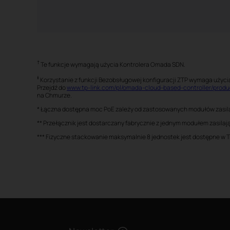
†
Te funkcje wymagają użycia Kontrolera Omada SDN.
‡
Korzystanie z funkcji Bezobsługowej konfiguracji ZTP wymaga użyc
Przejdź do
www.tp-link.com/pl/omada-cloud-based-controller/produc
na Chmurze.
* Łączna dostępna moc PoE zależy od zastosowanych modułów zasil
** Przełącznik jest dostarczany fabrycznie z jednym modułem zasila
*** Fizyczne stackowanie maksymalnie 8 jednostek jest dostępne w T