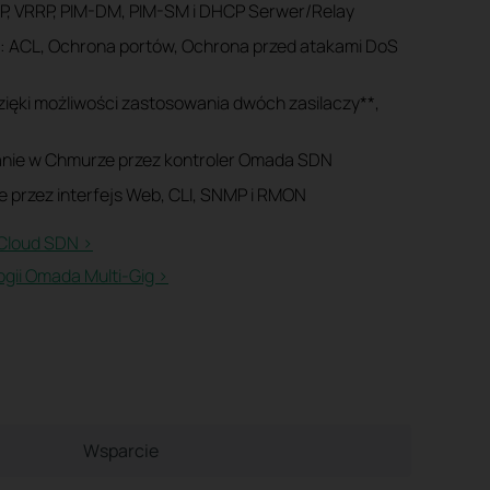
MP, VRRP, PIM-DM, PIM-SM i DHCP Serwer/Relay
: ACL, Ochrona portów, Ochrona przed atakami DoS
ięki możliwości zastosowania dwóch zasilaczy**,
anie w Chmurze przez kontroler Omada SDN
 przez interfejs Web, CLI, SNMP i RMON
Cloud SDN >​
ogii Omada Multi-Gig >
Wsparcie