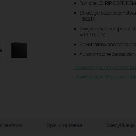
Funkcje L3: RIP, OSPF, EC
Strategie bezpieczeństwa
i 802.1X
Zwiększona dostępność dz
VRRP i ERPS
Scentralizowane zarządz
Autonomiczne zarządzanie
Dowiedz się więcej o Omada 
Dowiedz się więcej o technol
ć zestawu
Opis urządzenia
Specyfikacja