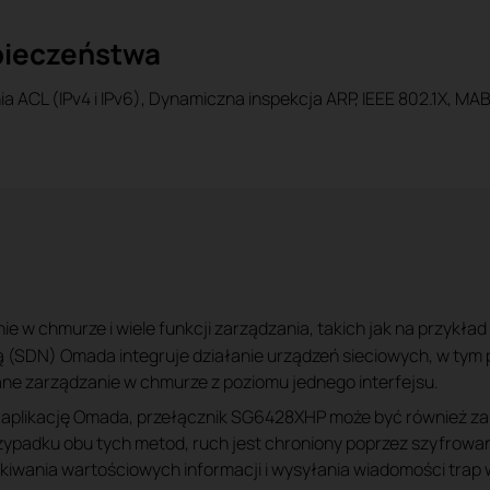
pieczeństwa
 ACL (IPv4 i IPv6), Dynamiczna inspekcja ARP, IEEE 802.1X, MAB
 w chmurze i wiele funkcji zarządzania, takich jak na przykład
 (SDN) Omada integruje działanie urządzeń sieciowych, w tym
ane zarządzanie w chmurze z poziomu jednego interfejsu.
 aplikację Omada, przełącznik SG6428XHP może być również za
rzypadku obu tych metod, ruch jest chroniony poprzez szyfrowa
skiwania wartościowych informacji i wysyłania wiadomości trap