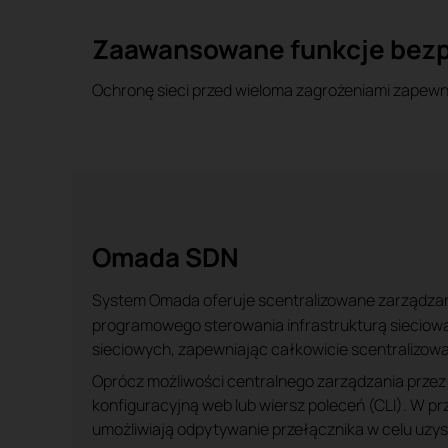
Zaawansowane funkcje bez
Ochronę sieci przed wieloma zagrożeniami zapewnia
Omada SDN
System Omada oferuje scentralizowane zarządzanie
programowego sterowania infrastrukturą sieciową
sieciowych, zapewniając całkowicie scentralizow
Oprócz możliwości centralnego zarządzania przez
konfiguracyjną web lub wiersz poleceń (CLI). W p
umożliwiają odpytywanie przełącznika w celu uzy