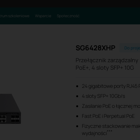
rum szkoleniowe
Wsparcie
Społeczność
SG6428XHP
Do proj
Przełącznik zarządzalny
PoE+, 4 sloty SFP+ 10G
24 gigabitowe porty RJ45
4 sloty SFP+ 10Gb/s
Zasilanie PoE o łącznej m
Fast PoE i Perpetual PoE
Fizyczne stackowanie maks
***
wydajności