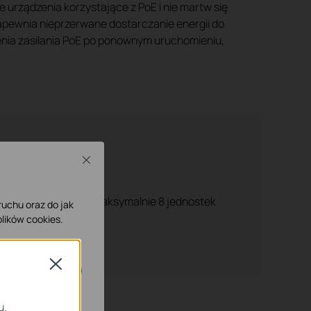
urządzenia korzystające z PoE i nie martw się
pewnia nieprzerwane dostarczanie energii do
nia zasilania PoE po ponownym uruchomieniu,
Close
izyczne stackowanie maksymalnie 8 jednostek
 ruchu oraz do jak
lików cookies.
Close
ne.
u.