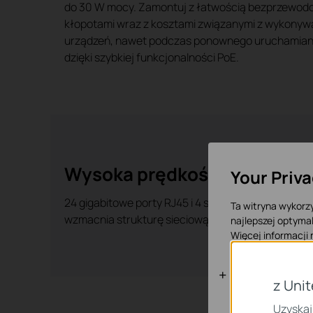
do 30 W mocy. Zamontuj z łatwością bezprzewodowe
kłopotami wraz z kosztami związanymi z wykonywa
urządzeń, nawet podczas ponownego uruchamiania
dzięki szybkiej funkcjonalności PoE.
Wysoka prędkość połączeń i
Your Priv
24 gigabitowe porty RJ45 i 4 sloty SFP+ 10 Gb/s 
Ta witryna wykorzy
wzmacnia strukturę sieciową dzięki swojej wydajn
najlepszej optymal
Więcej informacji
Podstawowe
z Uni
Te pliki cookies n
Uzyskaj