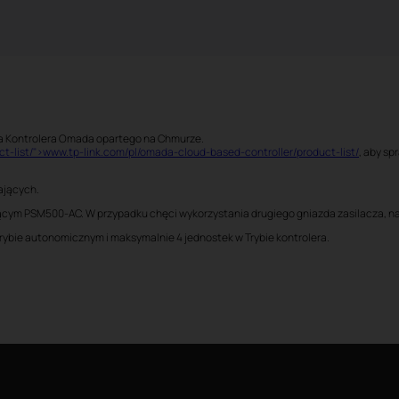
ia Kontrolera Omada opartego na Chmurze.
t-list/">www.tp-link.com/pl/omada-cloud-based-controller/product-list/
, aby s
ających.
jącym PSM500-AC. W przypadku chęci wykorzystania drugiego gniazda zasilacza, na
rybie autonomicznym i maksymalnie 4 jednostek w Trybie kontrolera.