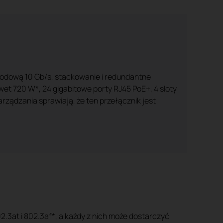
odową 10 Gb/s, stackowanie i redundantne
wet 720 W*, 24 gigabitowe porty RJ45 PoE+, 4 sloty
ządzania sprawiają, że ten przełącznik jest
.3at i 802.3af*, a każdy z nich może dostarczyć