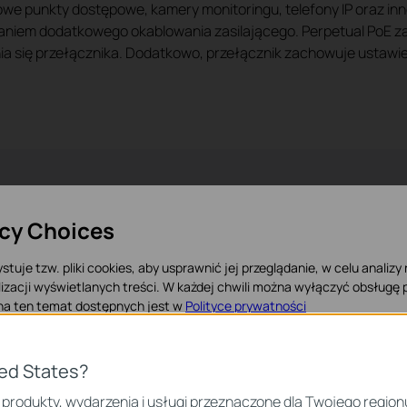
 punkty dostępowe, kamery monitoringu, telefony IP oraz inne 
niem dodatkowego okablowania zasilającego. Perpetual PoE za
 się przełącznika. Dodatkowo, przełącznik zachowuje ustawie
 wydajne stackowanie
acy Choices
zapewniają do 128 Gb/s wydajności przełączania na jednostkę. F
stuje tzw. pliki cookies, aby usprawnić jej przeglądanie, w celu analizy
ości i wbudowanej redundancji.
izacji wyświetlanych treści. W każdej chwili można wyłączyć obsługę p
 na ten temat dostępnych jest w
Polityce prywatności
 Cookies
ted States?
iezbędne są do poprawnego działania witryny i nie moga zostać wyłączo
 produkty, wydarzenia i usługi przeznaczone dla Twojego region