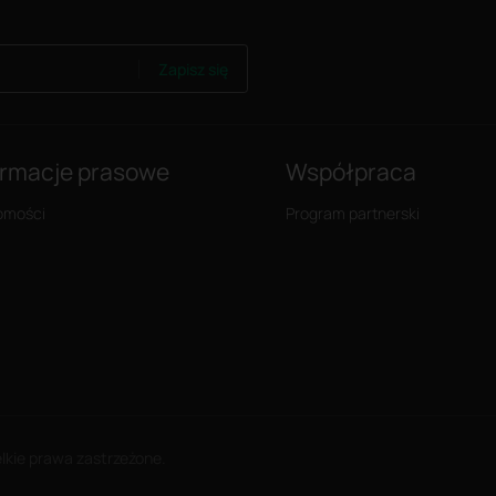
Zapisz się
ormacje prasowe
Współpraca
omości
Program partnerski
elkie prawa zastrzeżone.