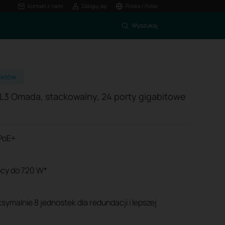
Kontakt z nami
Zaloguj się
Polska / Polski
Wyszukaj
ektów
 L3 Omada, stackowalny, 24 porty gigabitowe
 PoE+
ocy do 720 W*
ymalnie 8 jednostek dla redundacji i lepszej