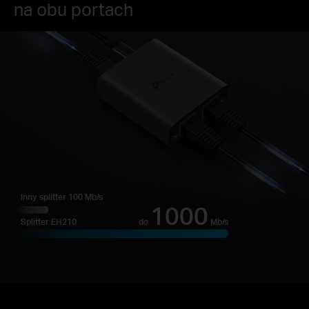
na obu portach
Inny splitter 100 Mb/s
1000
do
Mb/s
Splitter EH210