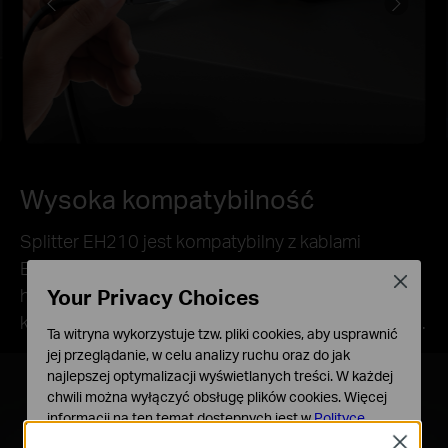
Wysoka kompatybilność
Splitter EH210 jest kompatybilny z kablami
Ethernet kategorii 8/7/6/5e/5 i można używać go z
Close
Your Privacy Choices
hubami, przełącznikami, routerami, kamerami,
komputerami, a także wieloma innymi urządzeniami.
Ta witryna wykorzystuje tzw. pliki cookies, aby usprawnić
jej przeglądanie, w celu analizy ruchu oraz do jak
najlepszej optymalizacji wyświetlanych treści. W każdej
chwili można wyłączyć obsługę plików cookies. Więcej
informacji na ten temat dostępnych jest w
Polityce
prywatności
Close