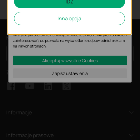
Cookies dotyczące analizy i marketingu
IDŹ
Analiza - Te pliki Cookies są wykorzystywane w celu analizy ruchu
na naszej stronie, co umożliwia poprawę i dostosowanie
Inna opcja
wyświetlanych treści.
Marketing - Te pliki Cookies mogą być wykorzystywane przez
naszych partnerów reklamowych podczas tworzenia profilu Twoich
Newsletter
zainteresowań, co pozwala na wyświetlanie odpowiednich reklam
na innych stronach.
Zapisz się
Adres e-mail
Akceptuj wszystkie Cookies
Znajdź nas
Zapisz ustawienia
Informacje
Informacje prasowe