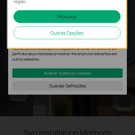
região.
não podem ser desativados nos seus sistemas.
Cookies de Análise e Marketing
Procurar
Os cookies de analise permite-nos analisar as suas atividades no
nosso website para melhorar e ajustar a funcionalidade do nosso
Outras Opções
website.
O cookies de marketing podem ser definidos através do nosso
website pelos nossos parceiros publicitários de forma a criar um
perfil dos seus interesses e mostrar-lhe anúncios relevantes em
outros websites.
Aceitar todos os cookies
Guardar Definições
Two Installation Methods