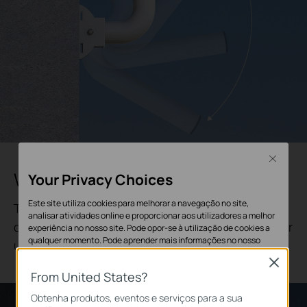
Close
Waterproof Material & Design
Your Privacy Choices
Este site utiliza cookies para melhorar a navegação no site,
The waterproof cap on top keeps out rain and
analisar atividades online e proporcionar aos utilizadores a melhor
dust, making the pole mount suitable for outdoor
experiência no nosso site. Pode opor-se à utilização de cookies a
qualquer momento. Pode aprender mais informações no nosso
use
política de privacidade
.
Close
From United States?
Cookies Básicos
Obtenha produtos, eventos e serviços para a sua
Os cookies são necessários para o funcionamento do website e