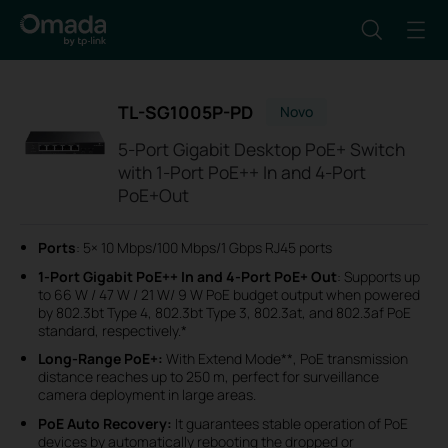
TL-SG1005P-PD
Novo
5-Port Gigabit Desktop PoE+ Switch
with 1-Port PoE++ In and 4-Port
PoE+Out
Ports
: 5× 10 Mbps/100 Mbps/1 Gbps RJ45 ports
1-Port Gigabit PoE++ In and 4-Port PoE+ Out
: Supports up
to 66 W / 47 W / 21 W/ 9 W PoE budget output when powered
by 802.3bt Type 4, 802.3bt Type 3, 802.3at, and 802.3af PoE
standard, respectively.*
Long-Range PoE+:
With Extend Mode**, PoE transmission
distance reaches up to 250 m, perfect for surveillance
camera deployment in large areas.
PoE Auto Recovery:
It guarantees stable operation of PoE
devices by automatically rebooting the dropped or