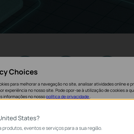
acy Choices
cookies para melhorar a navegação no site, analisar atividades online e 
hor experiência no nosso site. Pode opor-se à utilização de cookies a 
Transmission
Intelligent
PoE Auto
is informações no nosso
política de privacidade
.
Distance up
Power
Recovery
to 250 m
**
Management
icos
United States?
cessários para o funcionamento do website e não podem ser desativad
 produtos, eventos e serviços para a sua região.