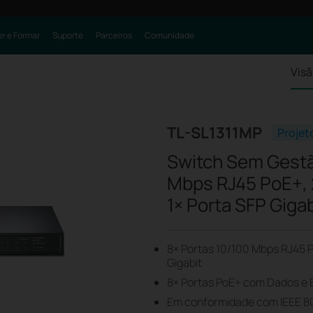
r e Formar
Suporte
Parceiros
Comunidade
Visã
TL-SL1311MP
Projet
Switch Sem Gestã
Mbps RJ45 PoE+, 2
1× Porta SFP Gigab
8× Portas 10/100 Mbps RJ45 Po
Gigabit
8× Portas PoE+ com Dados e 
Em conformidade com IEEE 8