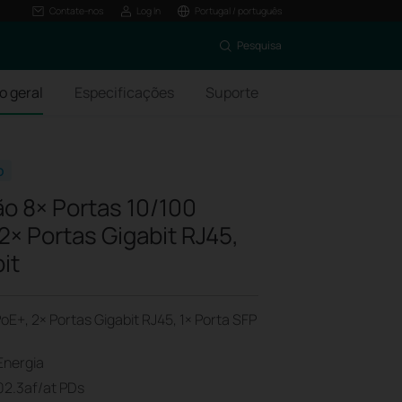
Contate-nos
Log In
Portugal / português
Pesquisa
o geral
Especificações
Suporte
o
o 8× Portas 10/100
× Portas Gigabit RJ45,
it
E+, 2× Portas Gigabit RJ45, 1× Porta SFP
Energia
02.3af/at PDs