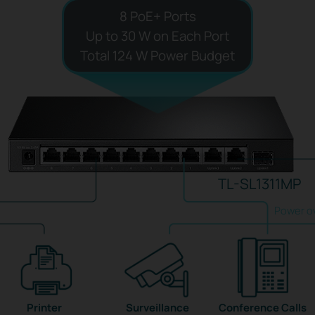
8 PoE+ Ports
Up to 30 W on Each Port
Total 124 W Power Budget
TL-SL1311MP
Power o
Printer
Surveillance
Conference Calls