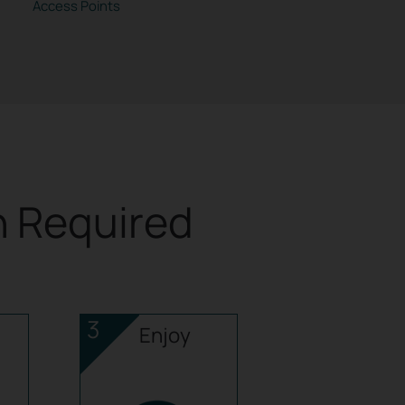
Access Points
n Required
3
Enjoy