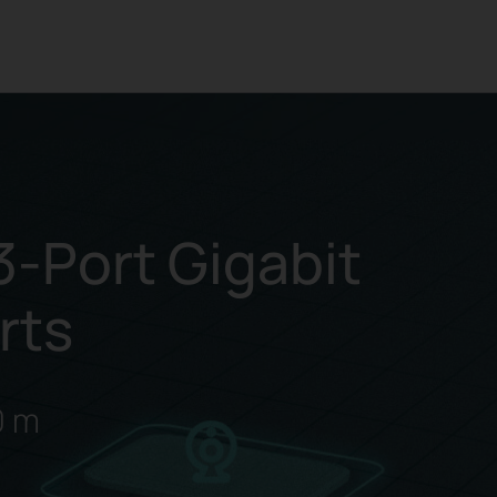
3-Port Gigabit
rts
0 m