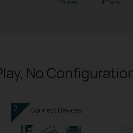
IP Camera
IP Phone
Play, No Configuratio
2
Connect Devices