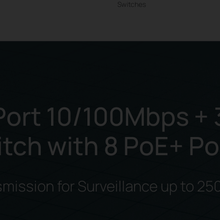
Switches
Port 10/100Mbps + 
ch with 8 PoE+ Po
smission for Surveillance up to 25