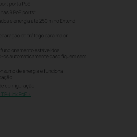
port porta PoE
nas 8 PoE ports
*
dos e energia até 250 m no Extend
eparação de tráfego para maior
 funcionamento estável dos
do-os automaticamente caso fiquem sem
onsumo de energia e funciona
ização
 de configuração
a TP-Link PoE >