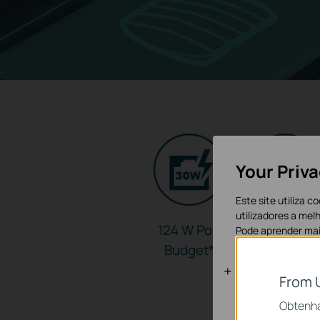
Your Priv
Este site utiliza 
utilizadores a mel
124 W PoE
Plug and
Pode aprender ma
Budget
*
Play
Cookies Bás
From 
Os cookies são ne
Obtenha
sistemas.