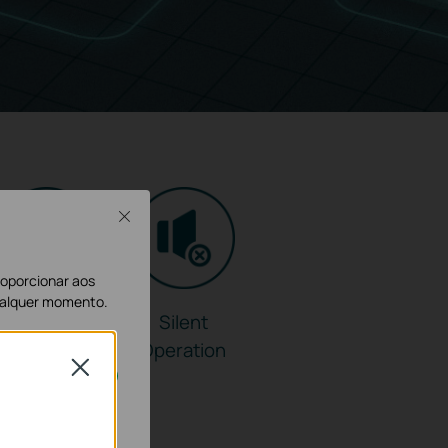
Close
proporcionar aos
qualquer momento.
Durable
Silent
Metal
Operation
Close
Casing
os nos seus