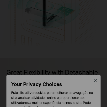
Great Flexibility with Detachable
Antenna
Close
Your Privacy Choices
TL-WN781ND has one detachable
Este site utiliza cookies para melhorar a navegação no
site, analisar atividades online e proporcionar aos
antenna that can be rotated and adjusted
utilizadores a melhor experiência no nosso site. Pode
in different directions to fit various