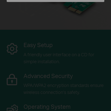
Easy Setup
A friendly user interface on a CD for
simple installation.
Advanced Security
WPA/WPA2 encryption standards ensure
wireless connection's safety.
Operating System