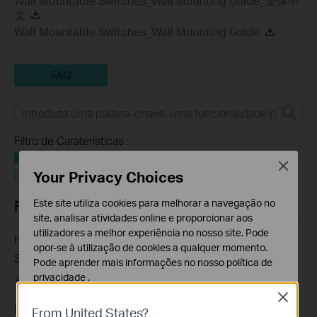
Wall Mountable Switches_Wall Mounting Guide_繁体中
文
Wall Mountable Switches_Wall Mounting Guide
FAQ
Filtro de Caraterísticas :
Tudo
Close
Resolução de Problemas
Your Privacy Choices
Este site utiliza cookies para melhorar a navegação no
FAQs
site, analisar atividades online e proporcionar aos
utilizadores a melhor experiência no nosso site. Pode
How to Troubleshoot Unstable Internet Issue on Omada
opor-se à utilização de cookies a qualquer momento.
Switch
Pode aprender mais informações no nosso
política de
privacidade
.
06-24-2026
129875
views
Close
Cookies Básicos
How to Troubleshoot No Internet Issue on Omada Switch
From United States?