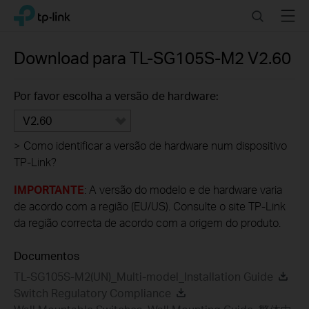
Click
Search
Menu
TP-Link, Reliably Smart
to
skip
the
Download para
TL-SG105S-M2
V2.60
navigation
bar
Por favor escolha a versão de hardware:
V2.60
>
Como identificar a versão de hardware num dispositivo
TP-Link?
IMPORTANTE
: A versão do modelo e de hardware varia
de acordo com a região (EU/US). Consulte o site TP-Link
da região correcta de acordo com a origem do produto.
Documentos
TL-SG105S-M2(UN)_Multi-model_Installation Guide
Switch Regulatory Compliance