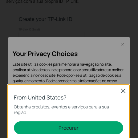
serviços com a sua própria ID TP-Link
.
Close
Your Privacy Choices
Este site utiliza cookies para melhorar a navegação no site,
analisar atividades online e proporcionar aos utilizadores a melhor
experiência no nosso site. Pode opor-se à utilização de cookies a
qualquer momento. Pode aprender mais informações no nosso
política de privacidade
.
Close
From United States?
Cookies Básicos
Obtenha produtos, eventos e serviços para a sua
Os cookies são necessários para o funcionamento do website e
região.
não podem ser desativados nos seus sistemas.
Cookies de Análise e Marketing
Procurar
Os cookies de analise permite-nos analisar as suas atividades no