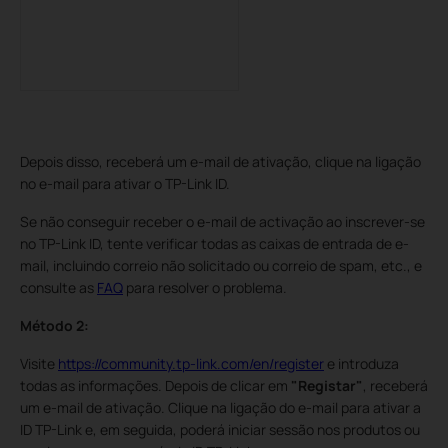
Depois disso, receberá um e-mail de ativação, clique na ligação
no e-mail para ativar o TP-Link ID.
Se não conseguir receber o e-mail de activação ao inscrever-se
no TP-Link ID, tente verificar todas as caixas de entrada de e-
mail, incluindo correio não solicitado ou correio de spam, etc., e
consulte as
FAQ
para resolver o problema.
Método 2:
Visite
https://community.tp-link.com/en/register
e introduza
todas as informações. Depois de clicar em
"Registar"
, receberá
um e-mail de ativação. Clique na ligação do e-mail para ativar a
ID TP-Link e, em seguida, poderá iniciar sessão nos produtos ou