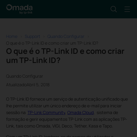
Home
Support
Quando Configurar
O que é o TP-Link ID e como criar um TP-Link ID?
O que é o TP-Link ID e como criar
um TP-Link ID?
Quando Configurar
AtualizadoAbril 5, 2018
O TP-Link ID fornece um serviço de autenticação unificado que
lhe permite utilizar um único endereço de e-mail para iniciar
sessão na
TP-Link Community
,
Omada Cloud
, sistema de
formação e gerir equipamentos TP-Link com as aplicações TP-
Link, tais como Omada, VIGI, Deco, Tether, Kasa e Tapo.
Com um TP-Link ID, lembrar-se de nomes de utilizador e