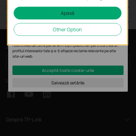
și nu pot fi dezactivate în sistemele tale
Specificaţii Tehnice
Apasă
Cookie-uri de analiză și marketing
Suport Tehnic
Cookie-urile de analiză ne permit să analizăm activitățile tale de pe
Other Option
site-ul nostru web a îmbunătăți și ajusta funcționalitatea site-ului.
Cookie-urile de marketing pot fi setate prin intermediul site-ului
nostru web de către partenerii noștri publicitari pentru a crea un
Abonează-te
profilul intereselor tale și a-ți afișeze reclame relevante pe alte
site-uri web.
Înscrie-te
Email Address
Acceptă toate cookie-urile
Urmărește-ne
Salvează setările
Despre TP-Link