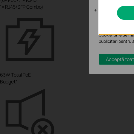
1× RJ45/SFP Combo)
Cookie-uri d
Cookie-urile de ana
funcționalitatea si
Cookie-urile de mar
publicitari pentru 
Acceptă toat
63W Total PoE
Budget*