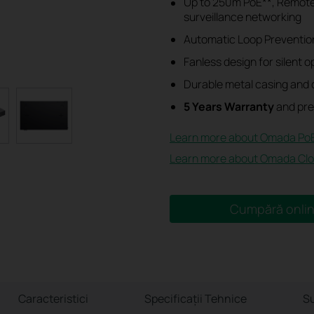
Up to 250m PoE**, Remot
surveillance networking
Automatic Loop Preventio
Fanless design for silent o
Durable metal casing and 
5 Years Warranty
and pre
Learn more about Omada PoE
Learn more about Omada Clo
Cumpără onli
Caracteristici
Specificaţii Tehnice
Su