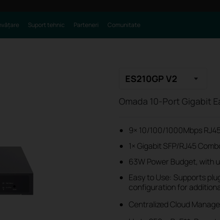
nvățare
Suport tehnic
Parteneri
Comunitate
ES210GP V2
Omada 10-Port Gigabit E
9× 10/100/1000Mbps RJ45 
1× Gigabit SFP/RJ45 Comb
63W Power Budget, with u
Easy to Use: Supports plug
configuration for addition
Centralized Cloud Manage