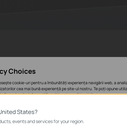
acy Choices
osește cookie-uri pentru a îmbunătăți experiența navigării web, a analiz
ilizatorilor cea mai bună experiență pe site-ul nostru. Te poți opune utiliz
 afla mai multe informații în
politica de confidențialitate
.
e bază
United States?
sunt necesare pentru funcționarea site-ului web și nu pot fi dezactivat
ucts, events and services for your region.