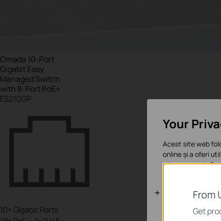
Omada 10-Port
Gigabit
Easy
Managed
Switch
with 8-Port PoE+
ES210GP
Your Priv
Acest site web fol
online și a oferi ut
orice moment. Poți
Cookie-uri d
From 
10× Gigabit Ports
Aceste cookie-uri 
Get prod
(8× PoE+, 1× RJ45,