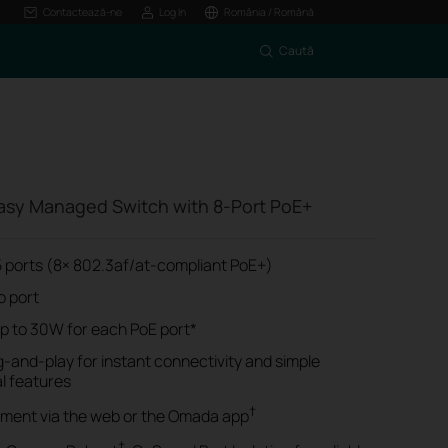
Contactează-ne
Log In
România / Română
Caută
asy Managed Switch with 8-Port PoE+
ports (8× 802.3af/at-compliant PoE+)
o port
p to 30W for each PoE port*
-and-play for instant connectivity and simple
al features
†
ment via the web or the Omada app
†