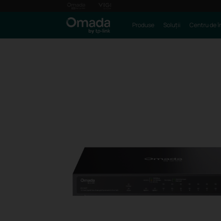
Produse
Soluții
Centru de î