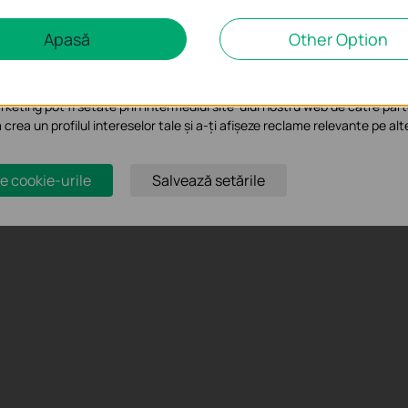
e analiză și marketing
Apasă
Other Option
liză ne permit să analizăm activitățile tale de pe site-ul nostru web a 
te-ului.
keting pot fi setate prin intermediul site-ului nostru web de către part
a crea un profilul intereselor tale și a-ți afișeze reclame relevante pe alt
e cookie-urile
Salvează setările