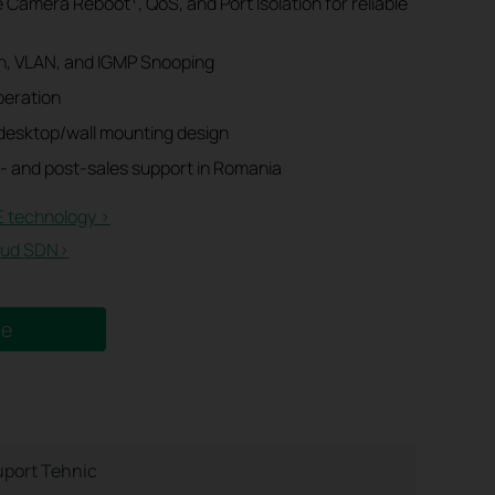
e Camera Reboot
, QoS, and Port Isolation for reliable
n, VLAN, and IGMP Snooping
peration
desktop/wall mounting design
- and post-sales support in Romania
 technology >
ud SDN>​
ne
port Tehnic