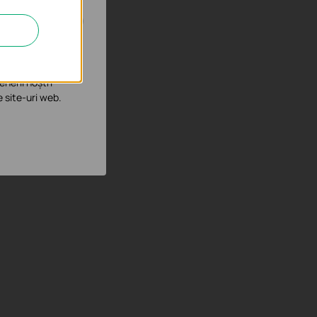
îmbunătăți și ajusta
enerii noștri
e site-uri web.