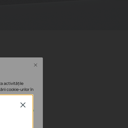
Close
a activitățile
ării cookie-urilor în
Close
e în sistemele tale