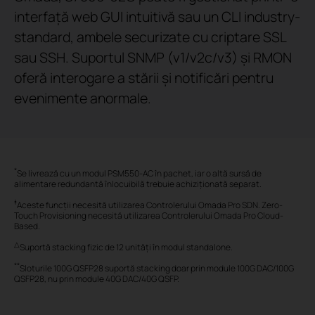
interfață web GUI intuitivă sau un CLI industry-
standard, ambele securizate cu criptare SSL
sau SSH. Suportul SNMP (v1/v2c/v3) și RMON
oferă interogare a stării și notificări pentru
evenimente anormale.
*
Se livrează cu un modul PSM550-AC în pachet, iar o altă sursă de
alimentare redundantă înlocuibilă trebuie achiziționată separat.
‡
Aceste funcții necesită utilizarea Controlerului Omada Pro SDN. Zero-
Touch Provisioning necesită utilizarea Controlerului Omada Pro Cloud-
Based.
△
Suportă stacking fizic de 12 unități în modul standalone.
**
Sloturile 100G QSFP28 suportă stacking doar prin module 100G DAC/100G
QSFP28, nu prin module 40G DAC/40G QSFP.