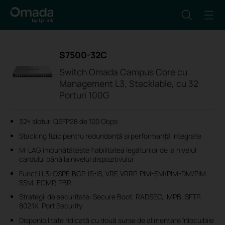
S7500-32C
Switch Omada Campus Core cu
Management L3, Stacklable, cu 32
Porturi 100G
32× sloturi QSFP28 de 100 Gbps
Stacking fizic pentru redundanță și performanță integrate
M-LAG îmbunătățește fiabilitatea legăturilor de la nivelul
cardului până la nivelul dispozitivului
Funcții L3: OSPF, BGP, IS-IS, VRF, VRRP, PIM-SM/PIM-DM/PIM-
SSM, ECMP, PBR
Strategii de securitate: Secure Boot, RADSEC, IMPB, SFTP,
802.1X, Port Security
Disponibilitate ridicată cu două surse de alimentare înlocuibile