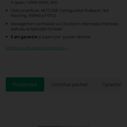
în teren,* VRRP, ERPS, BFD
O&M simplificat: NETCONF, Configuration Rollback, Hot
Patching, RSPAN și PTPv2
Management centralizat via Cloud prin intermediul interfeței
web sau al Aplicației Omada‡
5 ani garanție
și suport pre- și post-vânzare.
Află mai multe despre Omada Pro >​
Prezentare
Conținut pachet
Caracterist