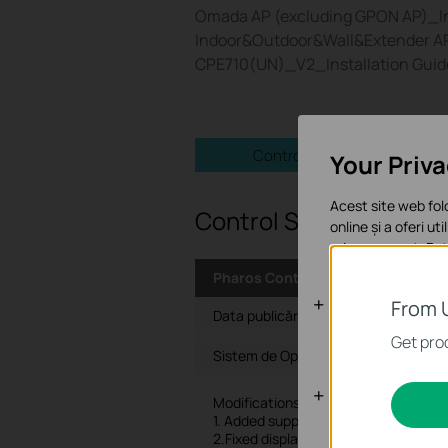
Omada AP (excluding GPON AP)_In
Indoor&Outdoor&Wall&Extender A
CPE710(UN)_V2_Installation Guid
Control Software
Your Priv
Acest site web fol
Control Software
online și a oferi ut
orice moment. Poți
Pharos Control_2.0.7_Windows
Cookie-uri d
From 
Data publicării:
2020-04-20
Aceste cookie-uri 
Get prod
Sistem de Operare: Windows server2
Cookie-uri d
Modifications and Bug Fixes:
1. Added supporting CPE710;
Cookie-urile de ana
2.Fixed display problems in the channe