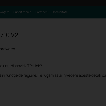
nvățare
Suport tehnic
Parteneri
Comunitate
710
V2
hardware:
 unui dispozitiv TP-Link?
în funcție de regiune. Te rugăm să ai in vedere aceste detalii cân