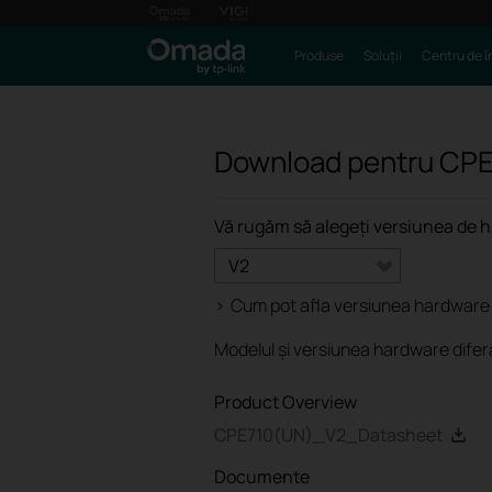
Produse
Soluții
Centru de î
Download pentru
CPE
Vă rugăm să alegeți versiunea de 
V2
>
Cum pot afla versiunea hardware a
Modelul și versiunea hardware diferă 
Product Overview
CPE710(UN)_V2_Datasheet
Documente