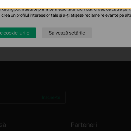
te-ului.
ems when managing CPE605
keting pot fi setate prin intermediul site-ului nostru web de către part
ame and password after upgrading to the latest version of Pharos Cont
a crea un profilul intereselor tale și a-ți afișeze reclame relevante pe alt
0/605/610/710
e cookie-urile
Salvează setările
Înscrie-te
să
Parteneri