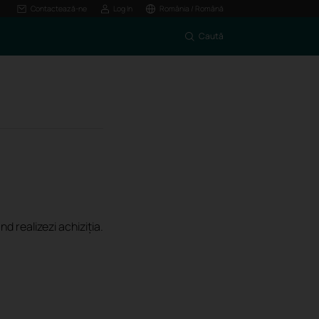
Contactează-ne
Log In
România / Română
Caută
d realizezi achiziția.