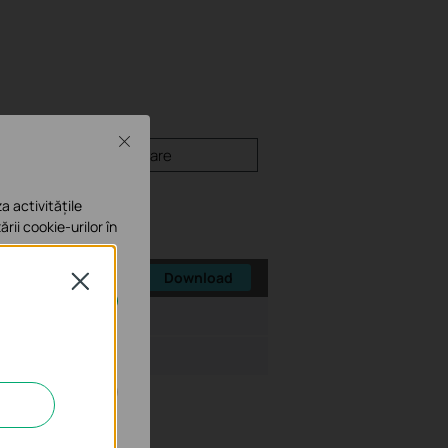
Close
Firmware
a activitățile
ării cookie-urilor în
Download
Close
siune Fişier:
71.91 MB
e în sistemele tale
îmbunătăți și ajusta