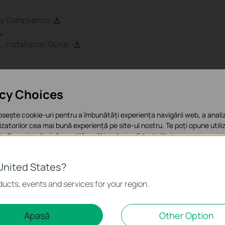
ry Compliance
Installation Guide
Întrebări frecvente
Documente
acy Choices
Emulatoare
osește cookie-uri pentru a îmbunătăți experiența navigării web, a analiz
ilizatorilor cea mai bună experiență pe site-ul nostru. Te poți opune utiliz
 afla mai multe informații în
politica de confidențialitate
.
ware
e bază
United States?
sunt necesare pentru funcționarea site-ului web și nu pot fi dezactivat
ucts, events and services for your region.
Limba:
Engleză
Dimen
e analiză și marketing
Apasă
Other Option
3/Vista/7