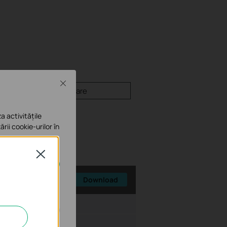
Close
Firmware
a activitățile
ării cookie-urilor în
Close
Download
e în sistemele tale
siune Fişier:
5.81 MB