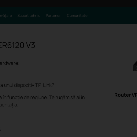
nvățare
Suport tehnic
Parteneri
Comunitate
ER6120
V3
hardware:
 unui dispozitiv TP-Link?
Router V
 în funcție de regiune. Te rugăm să ai in
achiziția.