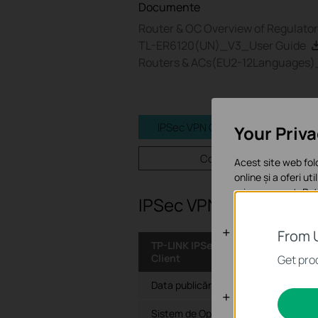
Documente
Router & OC Overview of Regulato
TL-ER6120(UN)_V3_User Guide
Routers & ACs(EU2-12Languages)_ 
IPSec VPN Client Software
Your Priv
Cod GPL
Acest site web fol
online și a oferi ut
orice moment. Poți
IPSec VPN Client Soft
Cookie-uri d
From 
TP-LINK IPSec VPN
Aceste cookie-uri 
Client
Get prod
Data publicării:
2012-04-24
Cookie-uri d
Sistem de Operare: Win2000/XP/200