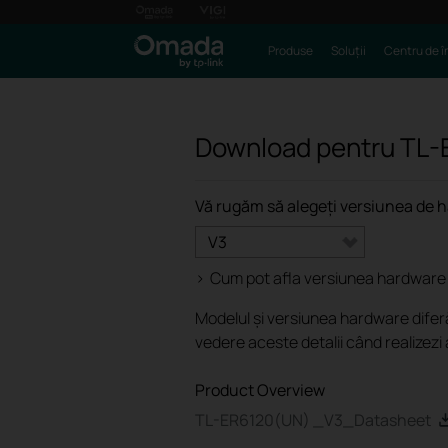
Produse
Soluții
Centru de î
Download pentru
TL-
Vă rugăm să alegeți versiunea de 
V3
>
Cum pot afla versiunea hardware a
Modelul și versiunea hardware diferă
vedere aceste detalii când realizezi 
Product Overview
TL-ER6120(UN) _V3_Datasheet