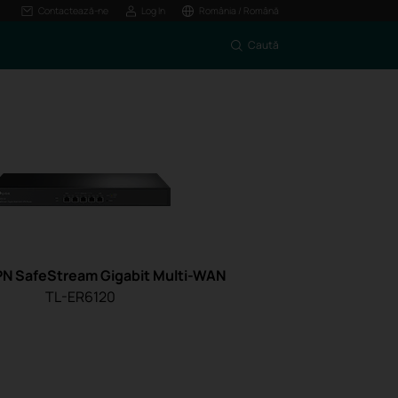
Contactează-ne
Log In
România / Română
Caută
PN SafeStream Gigabit Multi-WAN
TL-ER6120