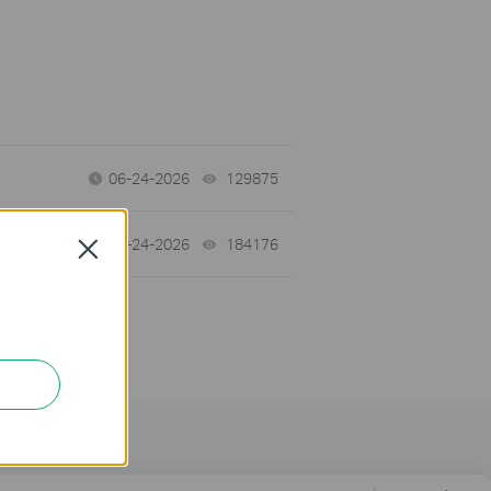
06-24-2026
129875
views
06-24-2026
184176
views
Close