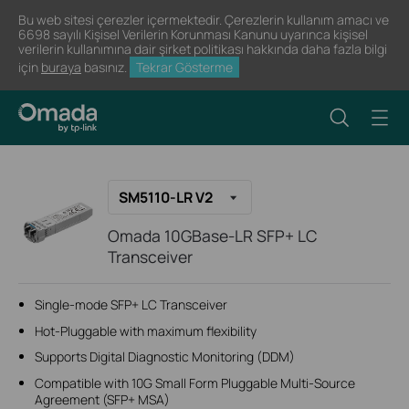
Bu web sitesi çerezler içermektedir. Çerezlerin kullanım amacı ve
6698 sayılı Kişisel Verilerin Korunması Kanunu uyarınca kişisel
verilerin kullanımına dair şirket politikası hakkında daha fazla bilgi
için
buraya
basınız.
Tekrar Gösterme
SM5110-LR V2
Omada 10GBase-LR SFP+ LC
Transceiver
Single-mode SFP+ LC Transceiver
Hot-Pluggable with maximum flexibility
Supports Digital Diagnostic Monitoring (DDM)
Compatible with 10G Small Form Pluggable Multi-Source
Agreement (SFP+ MSA)