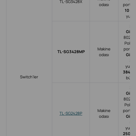
TL-SG3428X
odası
portlar
10 G
S
yuval
24
Giga
802.3a
PoE R
Makine
portlar
TL-SG3428MP
odası
Giga
SF
yuvala
384 W
Switch'ler
bütçe
24
Giga
802.3a
PoE R
Makine
portlar
TL-SG2428P
odası
Giga
SF
yuvala
250 W