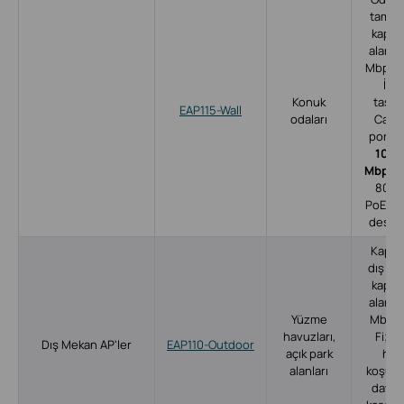
tam Wi
kaps
alanı;
Mbps W
İnc
Konuk
tasar
EAP115-Wall
odaları
Capt
portal
10/1
Mbps p
802.3
PoE gir
destek
Kapsa
dış m
kaps
alanı;
Yüzme
Mbps 
havuzları,
Fi; I
Dış Mekan AP'ler
EAP110-Outdoor
açık park
hav
alanları
koşulla
dayanı