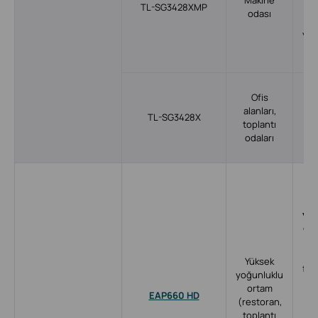
TL-SG3428XMP
po
odası
10
yuv
b
Ofis
G
alanları,
TL-SG3428X
toplantı
por
odaları
10
y
W
(
y
yoğ
ort
ver
art
Yüksek
faz
yoğunluklu
Mb
ortam
EAP660 HD
Fi
;
(restoran,
toplantı