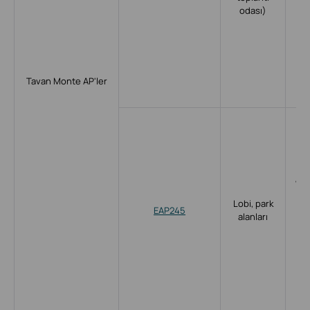
odası)
Ke
d
C
p
8
Tavan Monte AP'ler
d
Ü
k
al
ba
Wi-
M
Lobi, park
EAP245
ka
alanları
Ke
d
C
p
80
Pa
d