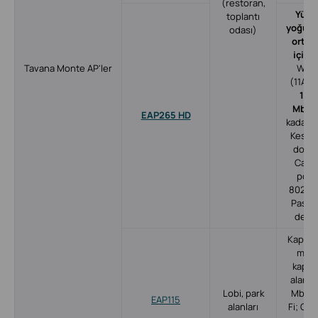
(restoran,
Yüks
toplantı
yoğunl
odası)
ortam
için
ö
Tavana Monte AP'ler
Wi-Fi
(11AC)
1.75
Mbps
EAP265 HD
kadar W
Kesint
dolaş
Capt
porta
802.3a
Pasif 
dest
Kapsaml
mek
kaps
alanı;
Lobi, park
Mbps 
EAP115
alanları
Fi; Cap