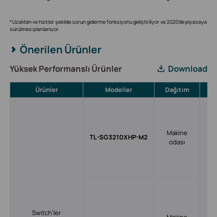
*Uzaktan ve hızlı bir şekilde sorun giderme fonksiyonu geliştiriliyor ve 2020'de piyasaya
sürülmesi planlanıyor
Önerilen Ürünler
Yüksek Performanslı Ürünler
Download
Ürünler
Modeller
Dağıtım
Öze
8
80
Po
Makine
po
TL-SG3210XHP-M2
odası
10
y
24
b
G
80
Switch'ler
Po
Makine