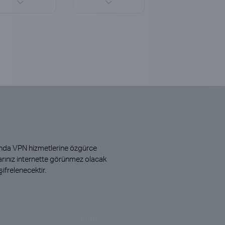
manda VPN hizmetlerine özgürce
larınız internette görünmez olacak
şifrelenecektir.