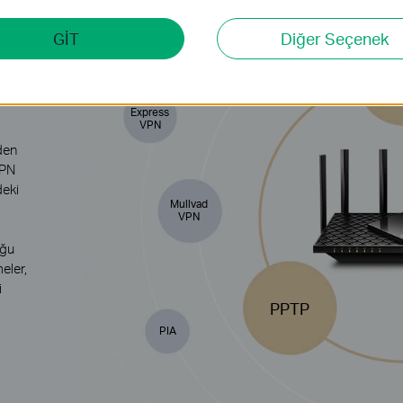
GİT
Diğer Seçenek
Private
Ope
Tunnel
Express
VPN
den
VPN
deki
Mullvad
VPN
oğu
eler,
i
PPTP
PIA