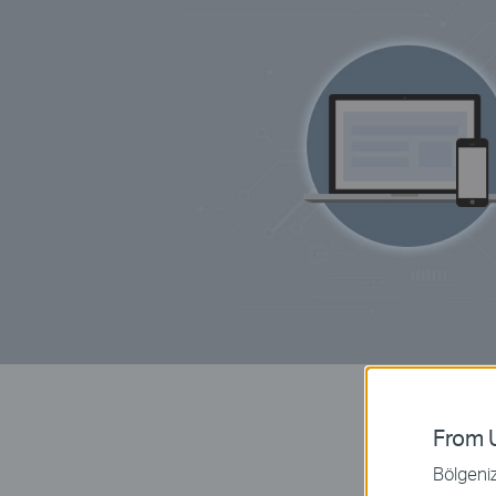
From U
Bölgeniz 