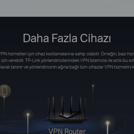
Daha Fazla Cihazı
PN hizmetleri için cihaz kısıtlamalarına sahip olabilir. Örneğin, bazı h
in verebilir. TP-Link yönlendiricilerindeki VPN İstemcisi ile artık bu sın
olarak tanınır ve yönlendiricinin ağına bağlı tüm cihazlar VPN hizmetini ku
VPN Router