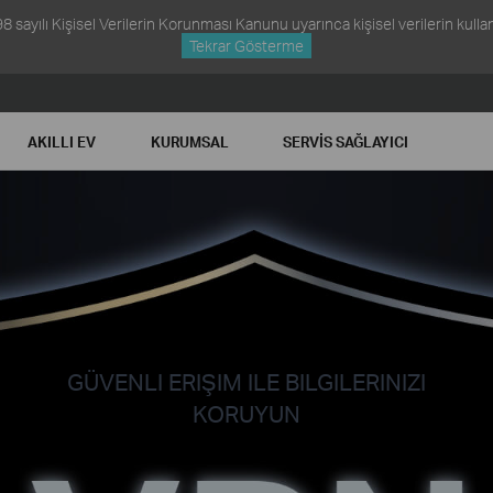
ayılı Kişisel Verilerin Korunması Kanunu uyarınca kişisel verilerin kullanım
Tekrar Gösterme
AKILLI EV
KURUMSAL
SERVIS SAĞLAYICI
GÜVENLI ERIŞIM ILE BILGILERINIZI
KORUYUN