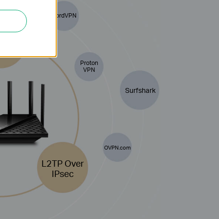
NordVPN
nVPN
Proton
VPN
Surfshark
OVPN.com
L2TP Over
IPsec