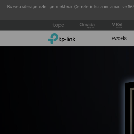
Bu web sitesi çerezler içermektedir. Çerezlerin kullanım amacı ve 6698 s
Click
to
TP-Link, Reliably Smart
skip
EV/OFIS
the
navigation
bar