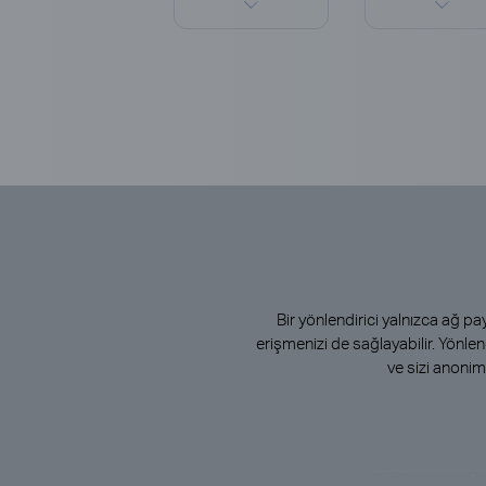
Bir yönlendirici yalnızca ağ 
erişmenizi de sağlayabilir. Yönle
ve sizi anonim 