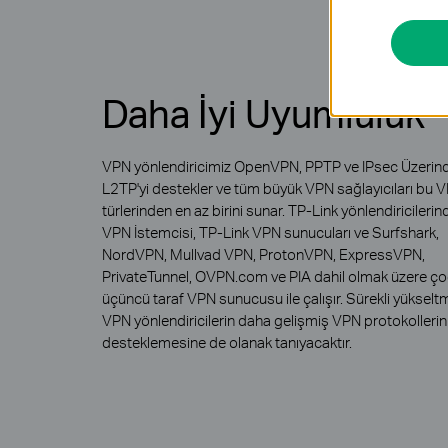
Daha İyi Uyumluluk
VPN yönlendiricimiz OpenVPN, PPTP ve IPsec Üzerin
L2TP'yi destekler ve tüm büyük VPN sağlayıcıları bu 
türlerinden en az birini sunar. TP-Link yönlendiricilerin
VPN İstemcisi, TP-Link VPN sunucuları ve Surfshark,
NordVPN, Mullvad VPN, ProtonVPN, ExpressVPN,
PrivateTunnel, OVPN.com ve PIA dahil olmak üzere ç
üçüncü taraf VPN sunucusu ile çalışır. Sürekli yükseltm
VPN yönlendiricilerin daha gelişmiş VPN protokollerin
desteklemesine de olanak tanıyacaktır.