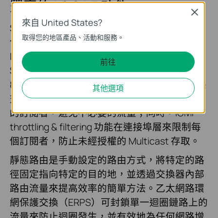
豐富的 L2 & L3 功能
Close
來自 United States?
S5500-4XHPP2XF 支援完整的 L2 和 L3 功能，
取得您的地區產品、活動和服務。
包括 Proxy ARP、靜態路由、OAM、DDM、
L2PT、DLDP、802.1Q VLAN、Port Mirroring、
前往
STP/RSTP/MSTP、鏈路聚合控制協定和
802.3x 流量控制。進階的 IGMP Snooping 確保
其他選項
交換器智慧地將 Multicast 串流只轉發給適當
的訂閱者，避免不必要的流量；同時，IGMP
throttling & filtering 功能在連接埠層來限制每
個訂閱者，防止未經授權的 Multicast 存取。
靜態路由是手動設定的路由方式，將特定的路
徑固定指向特定的目的地，並透過交換器內部
路由流量來提高效率的簡單方法。乙太網路環
網保護交換（ERPS）可封鎖單一迴圈鏈路上的
流量來防止迴圈發生，並有效地為任何網路增