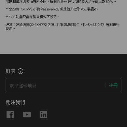
限制和環境因素而有所不同。每個 PoE++ 連接埠的最大功率輸出為 60 W。
** S5500-4XHPP2XF 與 Passive PoE 和其他非標準 PoE 裝置不
*** ISP 功能只能在獨立模式下設定。
注意：建議 S5500-4XHPP2XF 僅用 1 個 SM5310-T（TL-SM5310-T）模組進行
使用。
訂閱
註冊
電子郵件地址
關注我們